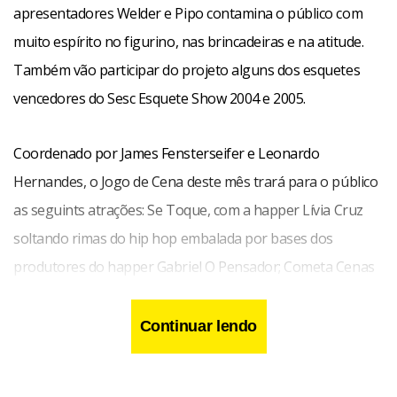
apresentadores Welder e Pipo contamina o público com
muito espírito no figurino, nas brincadeiras e na atitude.
Também vão participar do projeto alguns dos esquetes
vencedores do Sesc Esquete Show 2004 e 2005.
Coordenado por James Fensterseifer e Leonardo
Hernandes, o Jogo de Cena deste mês trará para o público
as seguints atrações: Se Toque, com a happer Lívia Cruz
soltando rimas do hip hop embalada por bases dos
produtores do happer Gabriel O Pensador; Cometa Cenas
I, com o esquete cômico Ser Homem, Ser Mulher, Esta é a
Questão, vencedor da categoria Destaque Feminino do
Continuar lendo
Sesc Esquete Show 2004 com Élia Cavalcante; Sua Pessoa
Dança, com os B–boys do DF Zulu Breakers apresentando