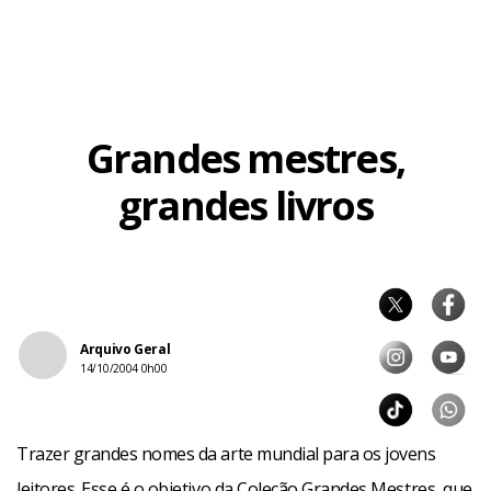
pintores em terras brasileiras.
Facebook
WhatsApp
LinkedIn
Twitter
X
Telegram
Share
Grandes mestres,
grandes livros
Arquivo Geral
14/10/2004 0h00
Trazer grandes nomes da arte mundial para os jovens
leitores. Esse é o objetivo da Coleção Grandes Mestres, que