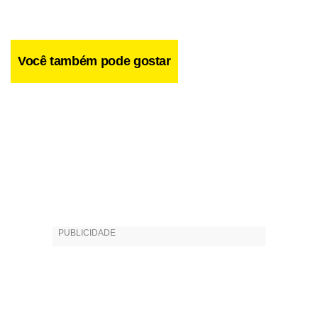
Você também pode gostar
Nos volumes, os autores apresentam ainda fatos
históricos que ocorreram no tempo em que os mestres
viveram, além de seu envolvimento em movimentos
artísticos. Os livros são enriquecidos com uma seção na
qual a arte-educadora Beá Meira conta a influência dos