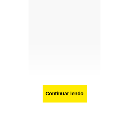
Continuar lendo
Facebook
WhatsApp
LinkedIn
Twitter
X
Telegram
Share