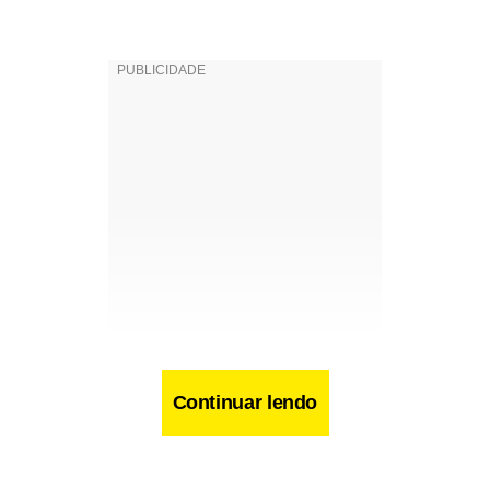
Continuar lendo
Facebook
WhatsApp
LinkedIn
Twitter
X
Telegram
Share