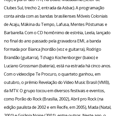
Clubes Sul, trecho 2, entrada da Asbac). A programação
conta ainda com as bandas brasilienses Móveis Coloniais
de Acaju, Mákina du Tempo, Lafusa, Mentes Póstumas e
Barbarella. Com o CD homônimo de estréia, Leela, lançado
no final do ano passado pela gravadora EMI, a banda
formada por Bianca Jhordão (voz e guitarra), Rodrigo
Brandão (guitarra), Tchago Kochenborger (baixo) e
Luciano Grossman (bateria), está na estrada há cinco anos.
Com o videoclipe Te Procuro, o quarteto ganhou, em
outubro, o prêmio Revelação do Vídeo Music Brasil (VMB),
da MTV. O grupo tocou em diversos festivais e eventos,
como Porão do Rock (Brasília, 2002), Abril pro Rock (na
edição paulista de 2002 e em Recife, em 2005), Mada (Natal,
2001) e Goiânia Noise (2001), entre outros. Neste ano, o