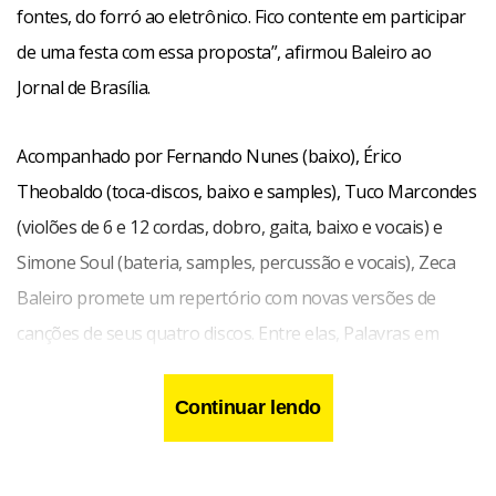
fontes, do forró ao eletrônico. Fico contente em participar
de uma festa com essa proposta”, afirmou Baleiro ao
Jornal de Brasília.
Acompanhado por Fernando Nunes (baixo), Érico
Theobaldo (toca-discos, baixo e samples), Tuco Marcondes
(violões de 6 e 12 cordas, dobro, gaita, baixo e vocais) e
Simone Soul (bateria, samples, percussão e vocais), Zeca
Baleiro promete um repertório com novas versões de
canções de seus quatro discos. Entre elas, Palavras em
Silêncio, Quase Nada, Vô Imbolá, e Telegrama.
Continuar lendo