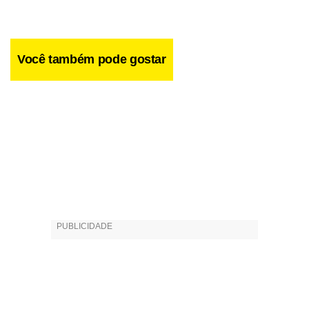
Você também pode gostar
No entanto, espere pelo inusitado. O músico maranhense
ressalta que é o público que conduz seu show. “Sou um
pouco anárquico. Sou levado pelo sabor do momento”,
confessa. Nessa atmosfera, Zeca Baleiro experimenta no