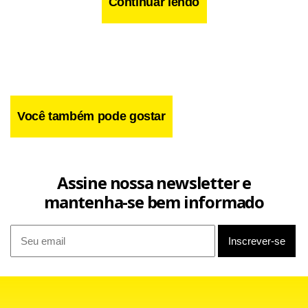
Continuar lendo
Você também pode gostar
Facebook
WhatsApp
LinkedIn
Twitter
X
Telegram
Share
Assine nossa newsletter e
mantenha-se bem informado