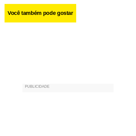
Você também pode gostar
Facebook
WhatsApp
LinkedIn
Twitter
X
Telegram
Share