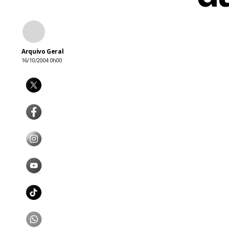
Arquivo Geral
16/10/2004 0h00
O último fi
sendo aguar
mais um pou
Festival de 