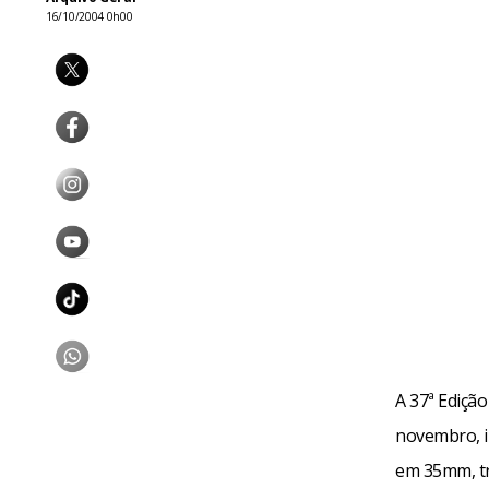
16/10/2004 0h00
A 37ª Edição
novembro, ir
em 35mm, tr