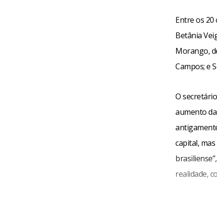
Entre os 20
Betânia Veig
Morango, de
Campos; e S
O secretário
aumento da 
antigamente,
capital, mas
brasiliense”
realidade, c