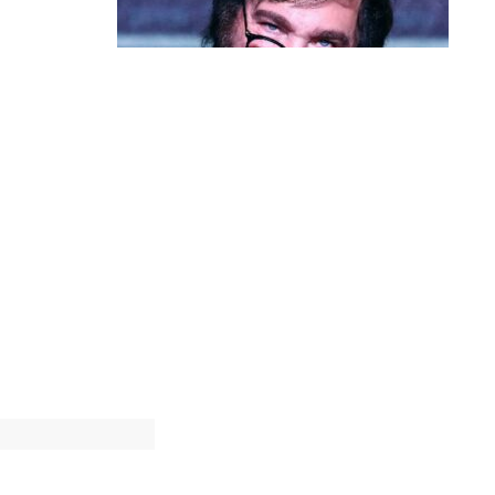
Política & Poder
Milei volta a chamar Lula de ‘ladrão’
e ‘corrupto’
o do longa
vembro, às
entário