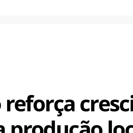
valho, Conterrâneo Velho de Guerra, de Dácia Ibiapina.
 dos curtas que disputam os prêmios, a produção brasiliense c
ra Legislativa, com destaque para os filmes Dom Helder Câmar
 Erika Bauer; Araguaya – A Conspiração do Silêncio, de Ronaldo 
ia, de Renato Barbieri, filme que será exibido na solenidade de 
 23 de novembro, na Sala Villa-Lobos do Teatro Nacional.
so com a exibição. As Vidas de Maria é meu primeiro longa de fi
ieri, documentarista há 21 anos e diretor de Atlântico Negro, N
 reforça cres
agrida. O filme está em fase final de mixagem e custou R$ 1 mil
orque vai da década de 60 até os dias de hoje”, conta.
a produção loc