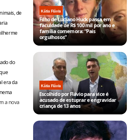
Kátia Flávia
nimais, de
Filho de Luciano Huck passa em
aria
faculdade de R$ 100 mil por ano e
família comemora: “Pais
uilherme
orgulhosos”
tado do
 que
l era da
Kátia Flávia
cinema
Escolhido por Flávio para vice é
acusado de estuprar e engravidar
om a nova
criança de 13 anos