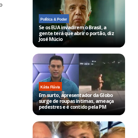
do
Política & Poder
Se os EUA invadirem o Brasil, a
gente terá que abrir o portão, diz
José Múcio
Kátia Flávia
Em surto, apresentador da Globo
surge de roupas íntimas, ameaça
pedestres e é contido pela PM