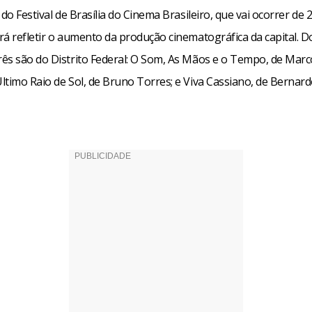
 do Festival de Brasília do Cinema Brasileiro, que vai ocorrer de 
e em relação à premiação é que surgiram duas novas categoria
á refletir o aumento da produção cinematográfica da capital. D
e melhor atriz para os curtas em 16 mm. As atividades paralelas
ês são do Distrito Federal: O Som, As Mãos e o Tempo, de Mar
ainda não estão com a programação definida. Sabe-se que haverá
ltimo Raio de Sol, de Bruno Torres; e Viva Cassiano, de Bernar
Di Moretti e David Mendes; oficina de roteiro no documentário,
cina de interpretação para cinema e tv com Mallú Moraes; encont
dores do Cinema Brasileiro; Seminário da Revista Cinemais e a 
rcado do Filme Brasileiro, no Hotel Nacional.
cebook
WhatsApp
LinkedIn
Twitter
X
Telegram
Share