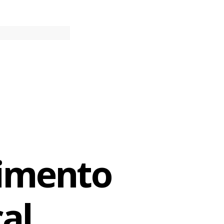
oncorre ao
a – O Santo
Duque; e As
abertura, na
cção”,
a Rota dos
cimento
hão. “É um
al