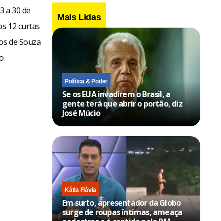
23 a 30 de
Mais Lidas
s. A de
os 12 curtas
 à exibição
cos de Souza
 oficinas de
do
 com Joel
Política & Poder
ro do Centro
Se os EUA invadirem o Brasil, a
gente terá que abrir o portão, diz
segunda
José Múcio
Kátia Flávia
Em surto, apresentador da Globo
surge de roupas íntimas, ameaça