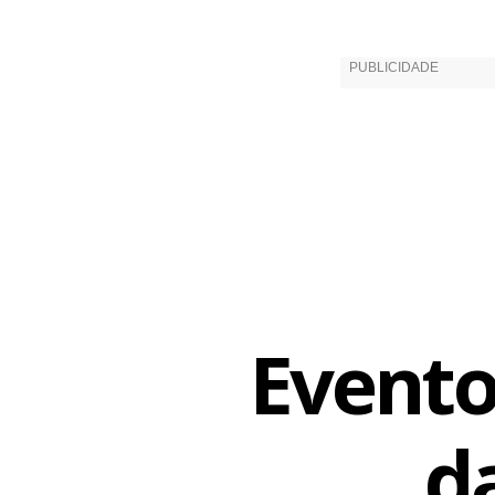
Vladimir Car
Troféu Além
troféu Câma
Rebelde, de
Vidas de Mar
noite do dia
“Estou ansio
explica Barb
Evento
Orixás e Mal
filme caro p
d