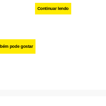
Continuar lendo
bém pode gostar
rvalho será homenageado pelo festival neste ano, com a exibiçã
restaurado e remasterizado. A sessão especial será dia 26 de no
ne Brasília. No mesmo dia e local, às 17h, será exibido o docum