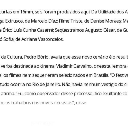
 curtas em 16mm, seis foram produzidos aqui. Da Utilidade dos A
a; Extrusos, de Marcelo Díaz; Filme Triste, de Denise Moraes; M
 Érico Luís Cunha Cazarré; Seqüestramos Augusto César, de G
ó Sofia, de Adriana Vasconcelos.
 de Cultura, Pedro Bório, avalia que esse novo cenário é o resul
verba destinada ao cinema. Vladimir Carvalho, cineasta, lembra
 os filmes nem sequer eram selecionados em Brasília. “O festiva
 tudo ocorria no Rio de Janeiro. Não havia nenhum vestígio do 
, afirma. “Eu, como observador desse processo, fico exultante c
om os trabalhos dos novos cineastas”, disse.