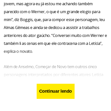
jovem, mas agora eu já estou me achando também
parecido com o Werner, o que é um grande elogio para
mim”, diz Boggis, que, para compor esse personagem, leu
Almas Gêmeas e ainda se dedicou a assistir a trabalhos
anteriores do ator gaúcho. “Conversei muito com Werner e
também li as cenas em que ele contracena com a Letícia”,
explica o novato.
Além de Anselmo, Começar de Novo tem outros cinco
personagens interpretados por diferentes atores: Letícia
(Natália do Vale/Camila dos Anjos), Miguel Arcanjo (Marcos
Paulo/Thiago Rodrigues), Ademar (Carlos Vereza/Rafael
Continuar lendo
Primo), Lucrécia (Eva Wilma/ Leona Cavalli), Joana (Solange
Couto/ Stefany Pontes) e Olavinho (Antonio