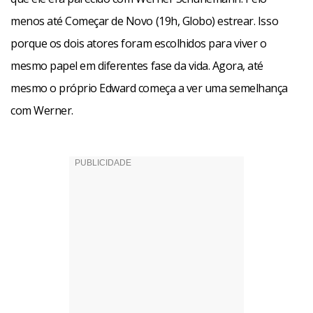
atento a sua impostação para ter como referência. Prezo
menos até Começar de Novo (19h, Globo) estrear. Isso
pela sutileza, a referência está lá no sotaque e nos gestos”.
porque os dois atores foram escolhidos para viver o
Todos esses novatos podem crescer com uma experiência
mesmo papel em diferentes fase da vida. Agora, até
de tanta responsabilidade.
mesmo o próprio Edward começa a ver uma semelhança
com Werner.