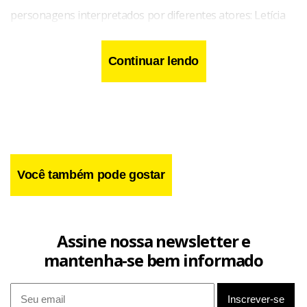
personagens interpretados por diferentes atores: Letícia
(Natália do Vale/Camila dos Anjos), Miguel Arcanjo (Marcos
Paulo/Thiago Rodrigues), Ademar (Carlos Vereza/Rafael
Continuar lendo
Primo), Lucrécia (Eva Wilma/ Leona Cavalli), Joana (Solange
Couto/ Stefany Pontes) e Olavinho (Antonio
Calloni/Wagner Sebastian).
Você também pode gostar
Assine nossa newsletter e
mantenha-se bem informado