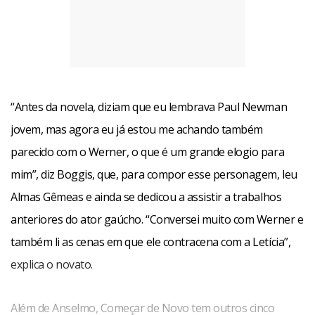
Facebook
WhatsApp
LinkedIn
Twitter
X
Telegram
Share
“Antes da novela, diziam que eu lembrava Paul Newman
jovem, mas agora eu já estou me achando também
parecido com o Werner, o que é um grande elogio para
mim”, diz Boggis, que, para compor esse personagem, leu
Almas Gêmeas e ainda se dedicou a assistir a trabalhos
anteriores do ator gaúcho. “Conversei muito com Werner e
também li as cenas em que ele contracena com a Letícia”,
explica o novato.
Além de Anselmo, Começar de Novo tem outros cinco