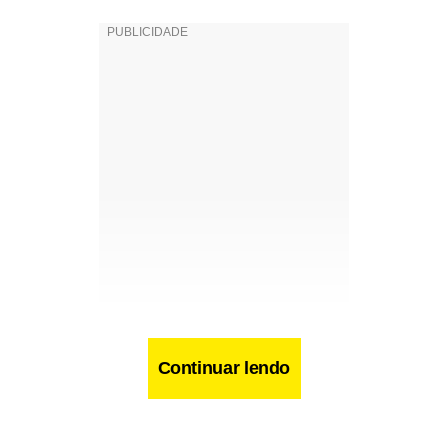
Continuar lendo
Facebook
WhatsApp
LinkedIn
Twitter
X
Telegram
Share