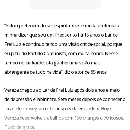
“Estou pretendendo ser espírita, mas é muita pretensão
minha dizer que sou um. Freqüento há 15 anos o Lar de
Mas seu vilão vai sofrer um golpe do destino. Sua mulher,
Frei Luiz e continuo tendo uma visão crítica-social, porque
Carmem (Paloma Duarte), vai acabar se envolvendo com o
eu já fui do Partido Comunista, com muita honra. Nesse
personagem do seriado Eu Amo Rita.
tempo no lar kardecista ganhei uma visão mais
abrangente de tudo na vida”, diz o ator de 65 anos.
“Reprimida, ela começa a projetar o amor virtual no galã da
TV. E Ademar percebe aos poucos o interesse dela pelo
Vereza chegou ao Lar de Frei Luiz após dois anos e meio
ator da série e a proíbe até de falar no nome do Paulo
de depressão e labirintite. Sete meses depois de conhecer o
Roberto (Eduardo Galvão) dentro de casa”, diz.
local, ele conseguiu colocar sua vida em ordem. Hoje,
Facebook
WhatsApp
LinkedIn
Twitter
X
Telegram
Share
Vereza desenvolve trabalhos com 150 crianças e 70 idosos.
Tudo de graça.