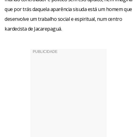
“Procurei humanizá-lo, para não cair no estereótipo do
que por trás daquela aparência sisuda está um homem que
vilão que grita. Eu não falo berrando, sou sempre
desenvolve um trabalho social e espiritual, num centro
tranqüilo. A maldade não está no tom da voz, mas no
kardecista de Jacarepaguá.
próprio ato. Ademar pode explodir este extintor aqui do
corredor e ainda dar boa tarde a todos”.