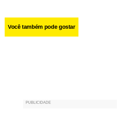
Você também pode gostar
“Vivemos de doações. Mas lá não tem aquela coisa de ou
paga ou vai para o inferno”, avisa o ator, que já passou por
diversas experiências mediúnicas no local: “Tenho provas
de mensagens de pessoas que já desencarnaram, de tias
minhas, mensagens incríveis nas quais os espíritos
mandam até numero de telefone para que as pessoas se