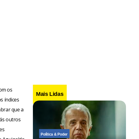
com os
Mais Lidas
s índices
mbrar que a
rás outros
es
Política & Poder