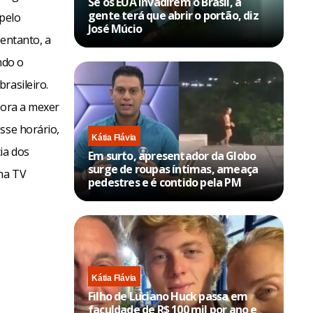
Se os EUA invadirem o Brasil, a
gente terá que abrir o portão, diz
pelo
José Múcio
 entanto, a
ndo o
rasileiro.
sora a mexer
sse horário,
Kátia Flávia
ia dos
Em surto, apresentador da Globo
surge de roupas íntimas, ameaça
na TV
pedestres e é contido pela PM
Kátia Flávia
Filho de Luciano Huck passa em
faculdade de R$ 100 mil por ano e