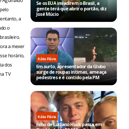
ue Aguinaldo
Se os EUA invadirem o Brasil, a
gente terá que abrir o portão, diz
pelo
José Múcio
 entanto, a
ndo o
rasileiro.
sora a mexer
sse horário,
Kátia Flávia
ia dos
Em surto, apresentador da Globo
surge de roupas íntimas, ameaça
na TV
pedestres e é contido pela PM
Kátia Flávia
Filho de Luciano Huck passa em