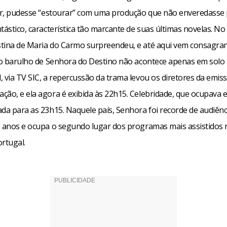
tor, pudesse “estourar” com uma produção que não enveredasse 
tástico, característica tão marcante de suas últimas novelas. No
tina de Maria do Carmo surpreendeu, e até aqui vem consagra
E o barulho de Senhora do Destino não acontece apenas em solo b
, via TV SIC, a repercussão da trama levou os diretores da emis
ção, e ela agora é exibida às 22h15. Celebridade, que ocupava e
ada para as 23h15. Naquele país, Senhora foi recorde de audiênc
e anos e ocupa o segundo lugar dos programas mais assistidos 
rtugal.