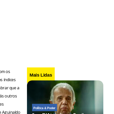
com os
Mais Lidas
s índices
mbrar que a
rás outros
es
Política & Poder
ue Aguinaldo