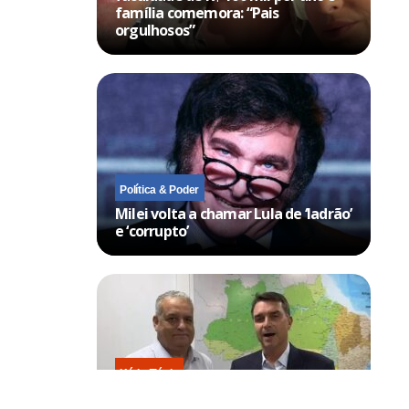
família comemora: “Pais
orgulhosos”
Política & Poder
Milei volta a chamar Lula de ‘ladrão’
e ‘corrupto’
Kátia Flávia
Escolhido por Flávio para vice é