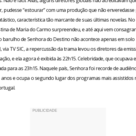
 Não é fácil. Aliás, alguns diretores globais não acreditavam q
tor, pudesse “estourar” com uma produção que não enveredasse 
tástico, característica tão marcante de suas últimas novelas. No
tina de Maria do Carmo surpreendeu, e até aqui vem consagra
E o barulho de Senhora do Destino não acontece apenas em solo b
, via TV SIC, a repercussão da trama levou os diretores da emis
ção, e ela agora é exibida às 22h15. Celebridade, que ocupava e
ada para as 23h15. Naquele país, Senhora foi recorde de audiênc
e anos e ocupa o segundo lugar dos programas mais assistidos 
rtugal.