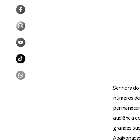
Senhora do 
números de 
permanecem 
audiência d
grandes suc
Apaixonadas.