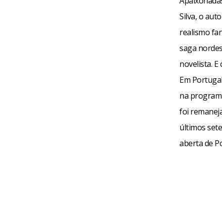
Apaixonadas.
Silva, o au
realismo fan
saga nordes
novelista. 
Em Portugal
na programa
foi remanej
últimos set
aberta de Po