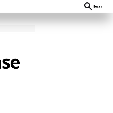
Busca
ase