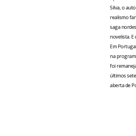
Silva, o au
realismo fan
saga nordes
novelista. 
Em Portugal
na programa
foi remanej
últimos set
aberta de Po