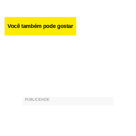
Você também pode gostar
“Ao mesmo tempo em que é maravilhosa, sedutora,
cheirosíssima, francesa e fashion, Marilyn é amargurada,
tem muitos conflitos”, conta. Ao contrário das demais
“meninas”, a personagem de Babi vai mais para o lado do
drama do que da comédia.
“Marilyn é mais mental, mais culta”, explica. “Ela vem de