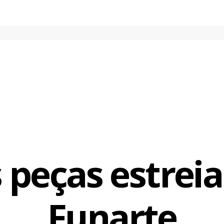
rado”. Com muita música e dança, as protagonistas organizam a
oniso que, como não poderia deixar de ser, chega na hora do agi
 Orione engrenar suas pick-ups.
 peças estrei
Funarte