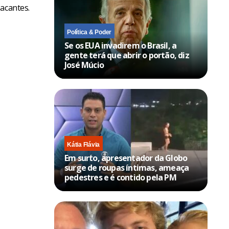
acantes.
Política & Poder
Se os EUA invadirem o Brasil, a
gente terá que abrir o portão, diz
José Múcio
Kátia Flávia
Em surto, apresentador da Globo
surge de roupas íntimas, ameaça
pedestres e é contido pela PM