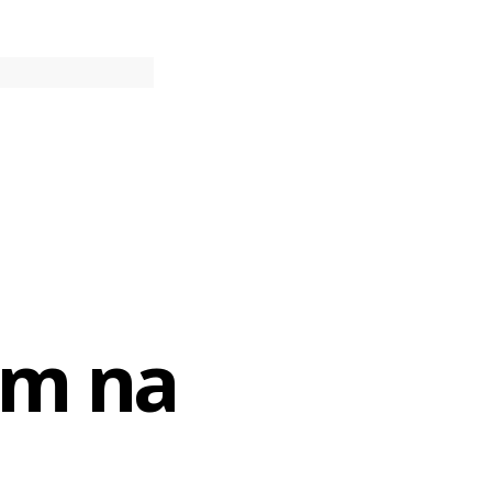
 festa à
to, ou seja,
am na