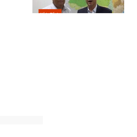
Kátia Flávia
Escolhido por Flávio para vice é
acusado de estuprar e engravidar
criança de 13 anos
partir de
la
o processo
sde a
ar no