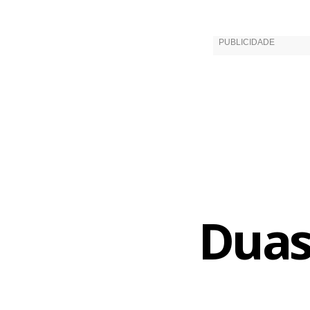
espaço “sag
espera de Di
quando o DJ
Serviço
Duas