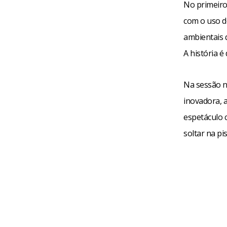
No primeiro 
com o uso d
ambientais 
A história 
Na sessão n
inovadora, 
espetáculo 
soltar na pi