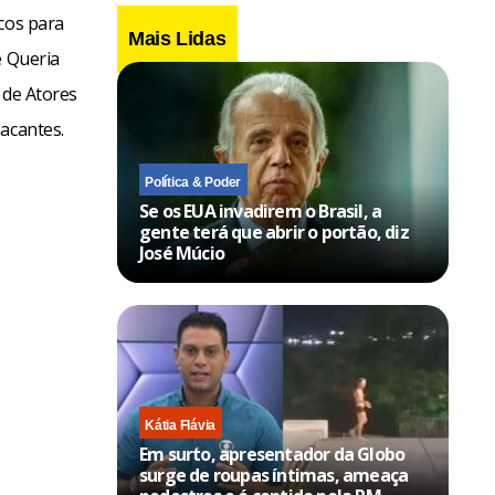
cos para
Mais Lidas
e Queria
. de Atores
acantes.
Política & Poder
Se os EUA invadirem o Brasil, a
gente terá que abrir o portão, diz
José Múcio
Kátia Flávia
Em surto, apresentador da Globo
surge de roupas íntimas, ameaça