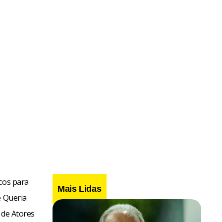
cos para
Mais Lidas
e Queria
. de Atores