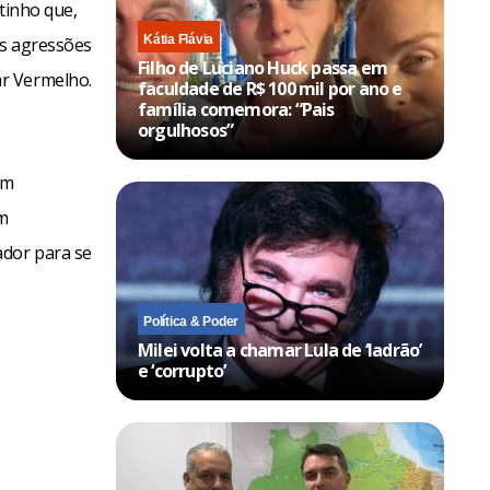
tinho que,
Kátia Flávia
às agressões
Filho de Luciano Huck passa em
ar Vermelho.
faculdade de R$ 100 mil por ano e
família comemora: “Pais
orgulhosos”
em
um
ador para se
Política & Poder
Milei volta a chamar Lula de ‘ladrão’
e ‘corrupto’