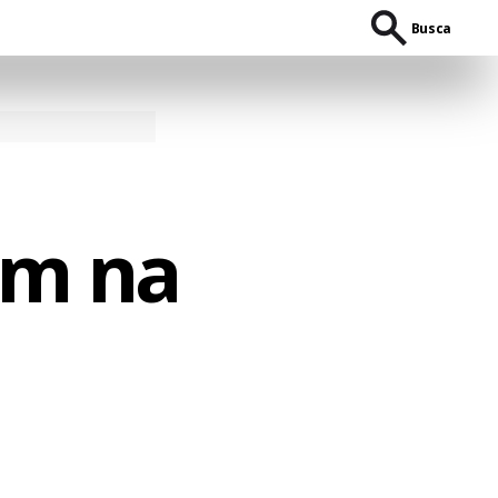
Busca
am na