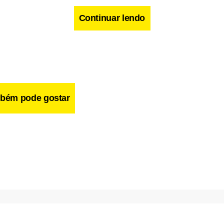
Continuar lendo
bém pode gostar
ar boate, a peça é uma comédia que fala do universo feminino a 
agens, interpretadas por Rachel Mendes, Johana Abreu e Rafael
 Elas dão vida a três bacantes flagradas pelo público em plen
o da festa para o deus grego do vinho, Dionísio.
o se transforma em uma festa coletiva entre atores e público de
ando o público terá suas mãos lavadas pelas bacantes para entr