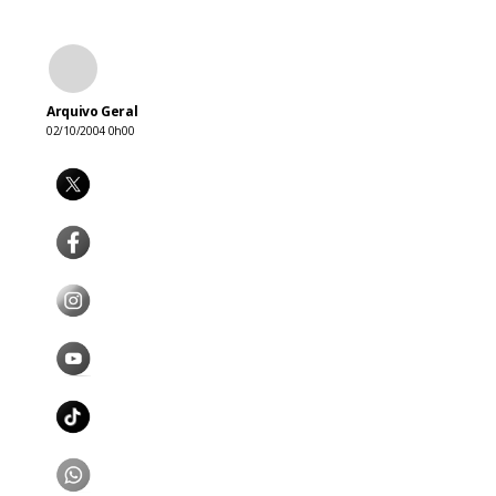
Arquivo Geral
02/10/2004 0h00
Festa de Mu
Cia. de Ator
Funarte Plín
(inteira). At
Um Lago Que
Teatro Funa
divulgado.
Fa