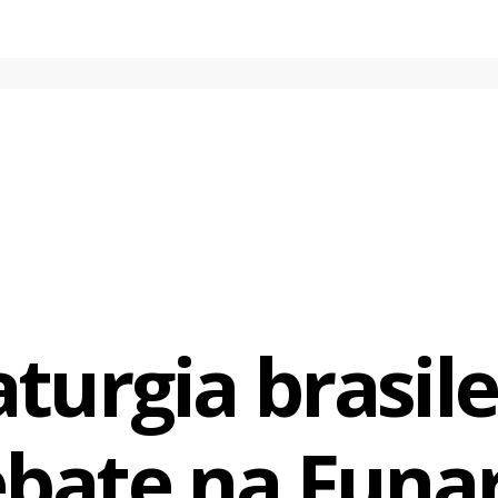
urgia brasil
bate na Funa