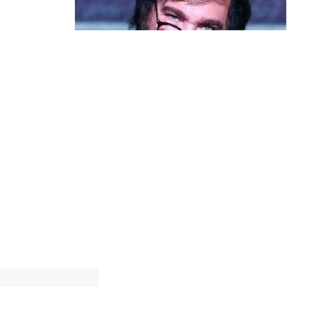
Política & Poder
Milei volta a chamar Lula de ‘ladrão’
e ‘corrupto’