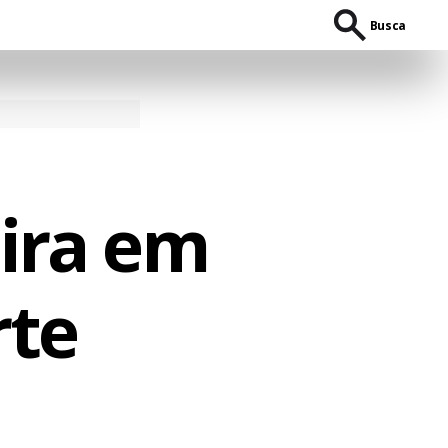
Busca
eira em
rte