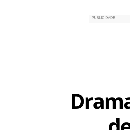
Dramat
de