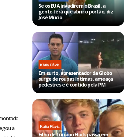
Se os EUA invadirem o Brasil, a
gente terá que abrir o portão, diz
José Múcio
Kátia Flávia
Em surto, apresentador da Globo
surge de roupas íntimas, ameaça
pedestres e é contido pela PM
r montado
Kátia Flávia
regou a
Filho de Luciano Huck passa em