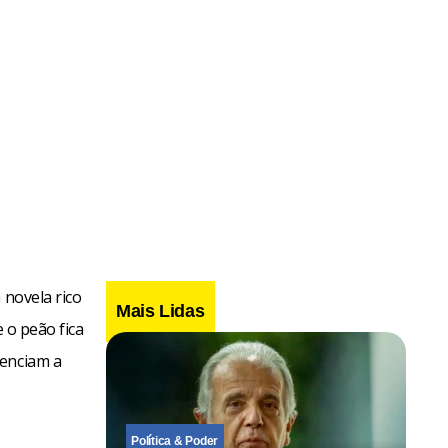
 novela rico
Mais Lidas
e o peão fica
tenciam a
Política & Poder