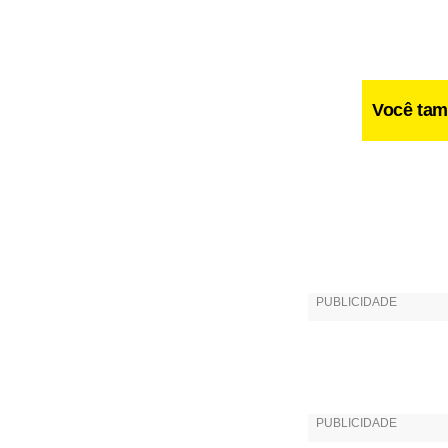
Você tam
Mais tarde,
desabou, co
Virgem de G
A surpresa 
tanto lhe fa
sonhos.