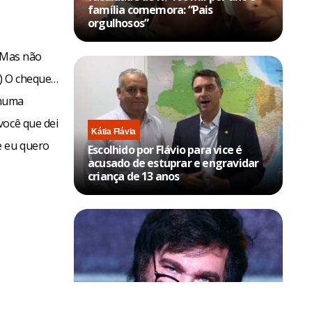
família comemora: “Pais
orgulhosos”
 “Mas não
…) O cheque…
nhuma
você que dei
Kátia Flávia
e eu quero
Escolhido por Flávio para vice é
acusado de estuprar e engravidar
criança de 13 anos
Política & Poder