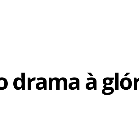
o drama à glór
cebook
WhatsApp
LinkedIn
Twitter
X
Telegram
Share