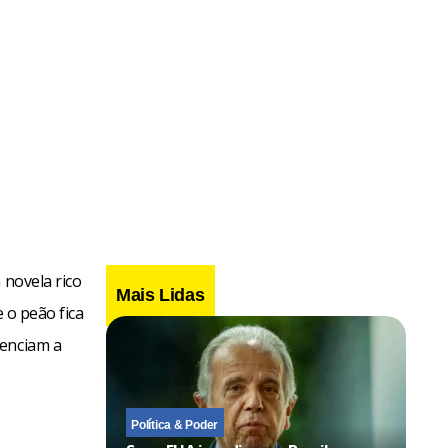
 novela rico
Mais Lidas
e o peão fica
tenciam a
Política & Poder