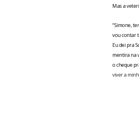
Mas a veter
“Simone, tem
vou contar 
Eu dei pra S
mentira na 
o cheque pr
viver a minh