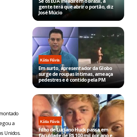
Se os EUA invadirem o Brasil, a
gente terá que abrir o portão, diz
José Múcio
Kátia Flávia
Em surto, apresentador da Globo
surge de roupas íntimas, ameaça
pedestres e é contido pela PM
r montado
Kátia Flávia
regou a
Filho de Luciano Huck passa em
os Unidos.
faculdade de R$ 100 mil por ano e