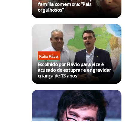
família comemora: “Pais
orgulhosos”
Kátia Flávia
Escolhido por Flávio para vice é
acusado de estuprar e engravidar
criança de 13 anos
Política & Poder