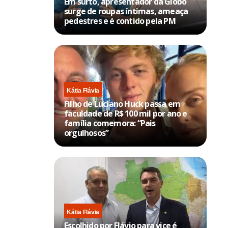
Em surto, apresentador da Globo
surge de roupas íntimas, ameaça
pedestres e é contido pela PM
Kátia Flávia
Filho de Luciano Huck passa em
faculdade de R$ 100 mil por ano e
família comemora: “Pais
orgulhosos”
Kátia Flávia
Escolhido por Flávio para vice é