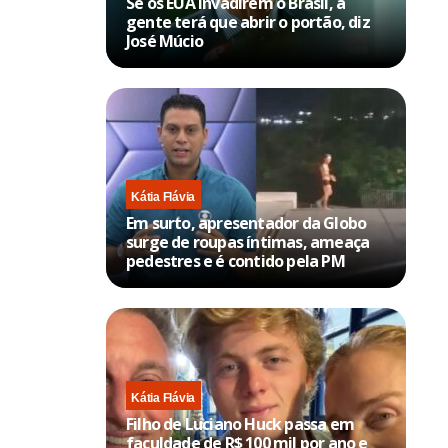
Se os EUA invadirem o Brasil, a
gente terá que abrir o portão, diz
José Múcio
Kátia Flávia
Em surto, apresentador da Globo
surge de roupas íntimas, ameaça
pedestres e é contido pela PM
Kátia Flávia
Filho de Luciano Huck passa em
faculdade de R$ 100 mil por ano e