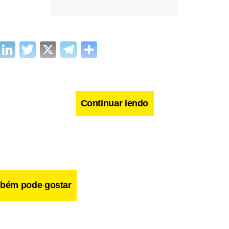
cebook
WhatsApp
LinkedIn
Twitter
X
Telegram
Share
Continuar lendo
bém pode gostar