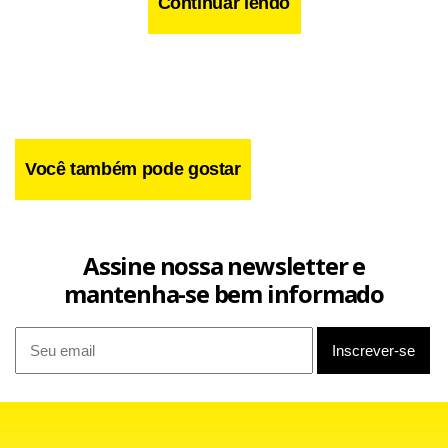
Continuar lendo
Facebook
WhatsApp
LinkedIn
Twitter
X
Telegram
Share
Você também pode gostar
Assine nossa newsletter e
mantenha-se bem informado