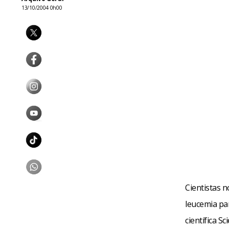
13/10/2004 0h00
Cientistas 
leucemia par
científica S