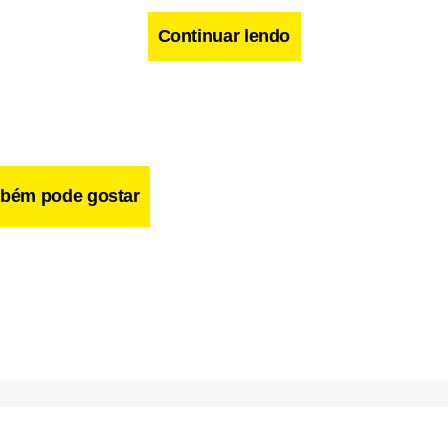
Continuar lendo
bém pode gostar
dores observaram ainda que a enzima gama-secretase, que dest
esponsáveis, no cérebro, pela doença de Alzheimer, tem também
sobre o NOTCH1. Na perspectiva dos cientistas, deveriam prosse
re a enzima, que oferece uma possibilidade de tratamento efica
ALL e tem muito menos efeitos nocivos ao organismo.
cebook
WhatsApp
LinkedIn
Twitter
X
Telegram
Share