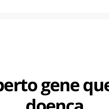
erto gene qu
doença