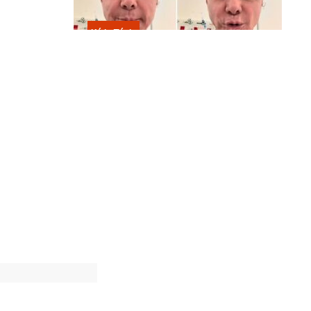
Kátia Flávia
Em tratamento contra câncer raro,
Netinho sofre queda no banheiro
após sessão de quimio
rói as
 um efeito
guir os
z da