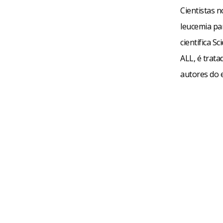
Cientistas 
leucemia par
científica S
ALL, é trat
autores do 