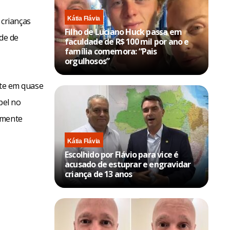
Kátia Flávia
crianças
Filho de Luciano Huck passa em
de de
faculdade de R$ 100 mil por ano e
família comemora: “Pais
orgulhosos”
te em quase
pel no
amente
Kátia Flávia
Escolhido por Flávio para vice é
acusado de estuprar e engravidar
criança de 13 anos