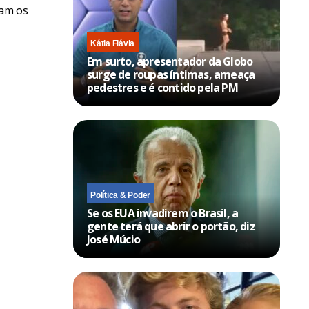
sam os
Kátia Flávia
Em surto, apresentador da Globo
surge de roupas íntimas, ameaça
pedestres e é contido pela PM
Política & Poder
Se os EUA invadirem o Brasil, a
gente terá que abrir o portão, diz
José Múcio