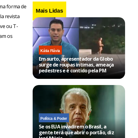
uma forma de
Mais Lidas
a revista
ave ou T-
sam os
Kátia Flávia
Em surto, apresentador da Globo
surge de roupas íntimas, ameaça
pedestres e é contido pela PM
Política & Poder
Se os EUA invadirem o Brasil, a
gente terá que abrir o portão, diz