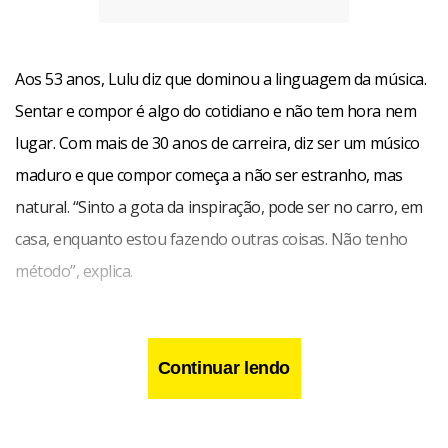
Aos 53 anos, Lulu diz que dominou a linguagem da música.
Sentar e compor é algo do cotidiano e não tem hora nem
lugar. Com mais de 30 anos de carreira, diz ser um músico
maduro e que compor começa a não ser estranho, mas
natural. “Sinto a gota da inspiração, pode ser no carro, em
casa, enquanto estou fazendo outras coisas. Não tenho
método”, explica.
Nas horas vagas, Lulu se distrai com o bom equipamento
de áudio e vídeo que tem em casa. Escolhe um DVD de
Continuar lendo
música, da sua coleção de mais de cem, e assiste. Para ele, o
DVD é um avanço no entretenimento, principalmente para