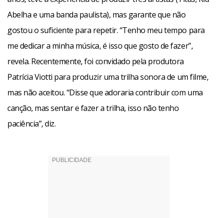
Abelha e uma banda paulista), mas garante que não
Facebook
WhatsApp
LinkedIn
Twitter
X
Telegram
Share
gostou o suficiente para repetir. “Tenho meu tempo para
me dedicar a minha música, é isso que gosto de fazer”,
revela. Recentemente, foi convidado pela produtora
Patrícia Viotti para produzir uma trilha sonora de um filme,
mas não aceitou. “Disse que adoraria contribuir com uma
canção, mas sentar e fazer a trilha, isso não tenho
paciência”, diz.