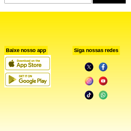
Baixe nosso app
Siga nossas redes
Apesar de fã dos Rolling Stones e do U2, adianta que não
vai assistir ao show deles, em fevereiro do ano que vem, no