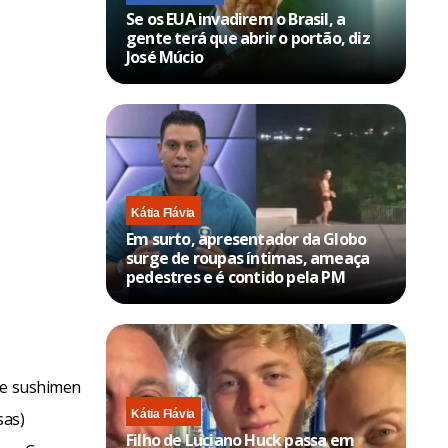
Se os EUA invadirem o Brasil, a
gente terá que abrir o portão, diz
José Múcio
Kátia Flávia
Em surto, apresentador da Globo
surge de roupas íntimas, ameaça
pedestres e é contido pela PM
s e sushimen
Kátia Flávia
sas)
Filho de Luciano Huck passa em