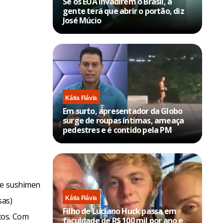
Se os EUA invadirem o Brasil, a
gente terá que abrir o portão, diz
José Múcio
Kátia Flávia
Em surto, apresentador da Globo
surge de roupas íntimas, ameaça
pedestres e é contido pela PM
s e sushimen
Kátia Flávia
sas)
Filho de Luciano Huck passa em
tos. Com
faculdade de R$ 100 mil por ano e