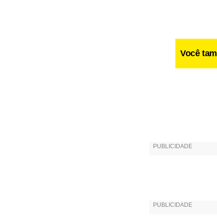
Você tam
O restauran
de 10°C. As 
peixe, de pl
circulando, 
Bom mesmo é
porque quan
consumidore
se o pescado
para a sua 