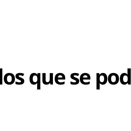
os que se po
cebook
WhatsApp
LinkedIn
Twitter
X
Telegram
Share