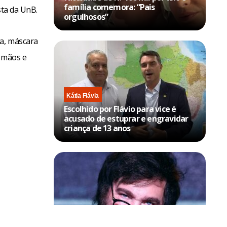
família comemora: “Pais
sta da UnB.
orgulhosos”
ca, máscara
s mãos e
Kátia Flávia
Escolhido por Flávio para vice é
acusado de estuprar e engravidar
criança de 13 anos
Política & Poder