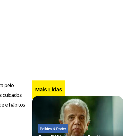
ta pelo
Mais Lidas
s cuidados
de e hábitos
Política & Poder