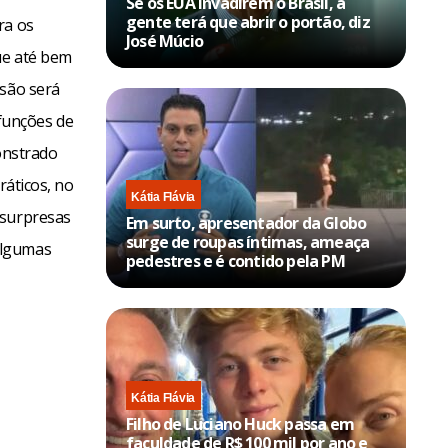
Se os EUA invadirem o Brasil, a
gente terá que abrir o portão, diz
ra os
José Múcio
ue até bem
isão será
funções de
monstrado
ráticos, no
Kátia Flávia
 surpresas
Em surto, apresentador da Globo
surge de roupas íntimas, ameaça
algumas
pedestres e é contido pela PM
Kátia Flávia
Filho de Luciano Huck passa em
faculdade de R$ 100 mil por ano e