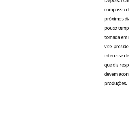
Depois, fica
compasso de
próximos di
pouco tempo
tomada em r
vice-preside
interesse de
que diz res
devem acont
produções.