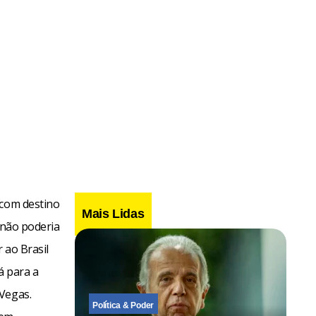
 com destino
Mais Lidas
 não poderia
 ao Brasil
á para a
 Vegas.
Política & Poder