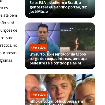
 em
Se os EUA invadirem o Brasil, a
gente terá que abrir o portão, diz
ra os
José Múcio
ue até bem
isão será
funções de
monstrado
ráticos, no
Kátia Flávia
 surpresas
Em surto, apresentador da Globo
surge de roupas íntimas, ameaça
algumas
pedestres e é contido pela PM
Kátia Flávia
Filho de Luciano Huck passa em