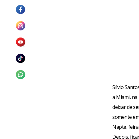
Sílvio Sant
a Miami, na 
deixar de se
somente em 1
Napte, feir
Depois, fica