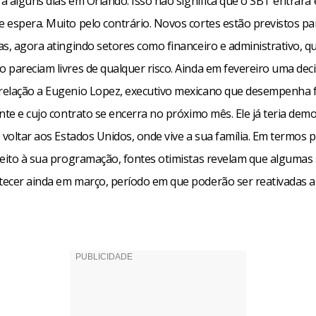
rá alguns dias em Orlando. Isso não significa que o SBT entrará
 espera. Muito pelo contrário. Novos cortes estão previstos pa
as, agora atingindo setores como financeiro e administrativo, q
 pareciam livres de qualquer risco. Ainda em fevereiro uma dec
elação a Eugenio Lopez, executivo mexicano que desempenha 
nte e cujo contrato se encerra no próximo mês. Ele já teria de
 voltar aos Estados Unidos, onde vive a sua família. Em termos p
peito à sua programação, fontes otimistas revelam que algumas
ecer ainda em março, período em que poderão ser reativadas 