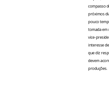
compasso de
próximos di
pouco tempo
tomada em r
vice-preside
interesse de
que diz res
devem acont
produções.