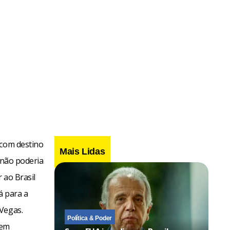
 com destino
Mais Lidas
 não poderia
 ao Brasil
á para a
 Vegas.
Política & Poder
 em