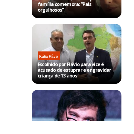
família comemora: “Pais
orgulhosos”
Kátia Flávia
Escolhido por Flávio para vice é
acusado de estuprar e engravidar
criança de 13 anos
Política & Poder