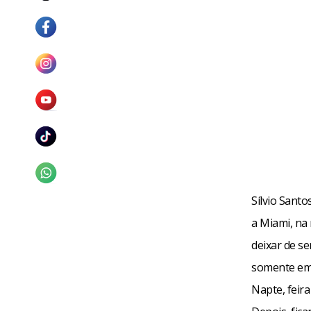
Sílvio Sant
a Miami, na 
deixar de se
somente em 1
Napte, feir