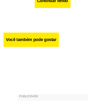
Continuar lendo
Você também pode gostar
Facebook
WhatsApp
LinkedIn
Twitter
X
Telegram
Share