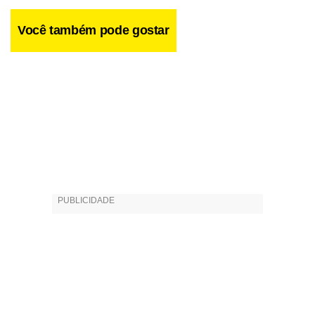
Você também pode gostar
Facebook
WhatsApp
LinkedIn
Twitter
X
Telegram
Share