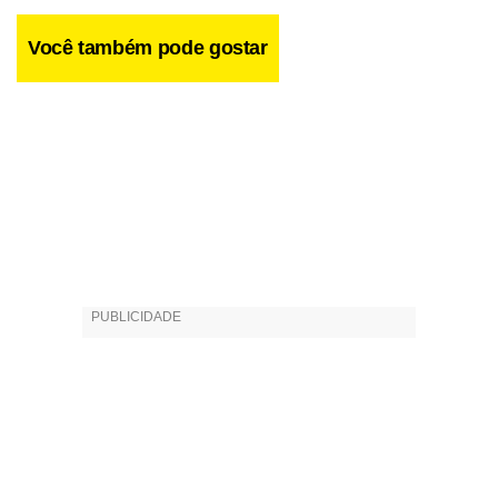
Você também pode gostar
Apesar de nunca ter mergulhado de cabeça no ramo da
música instrumental, Bigonha tem mais de 200
composições guardadas e exibe, na noite de amanhã, o
talento que lhe rendeu o primeiro lugar no IV Prêmio
BDMG Instrumental.
Facebook
WhatsApp
LinkedIn
Twitter
X
Telegram
Share