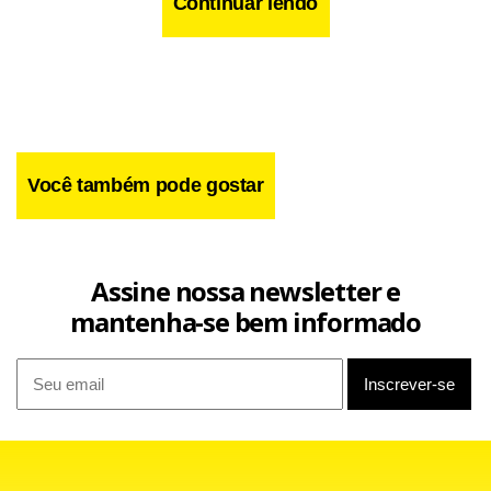
Continuar lendo
Você também pode gostar
Assine nossa newsletter e
mantenha-se bem informado
Apesar de nunca ter mergulhado de cabeça no ramo da
música instrumental, Bigonha tem mais de 200
composições guardadas e exibe, na noite de amanhã, o