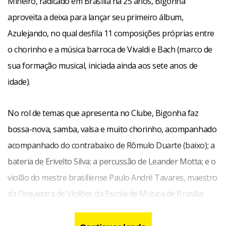
Mineiro, radicado em Brasília há 25 anos, Bigonha
aproveita a deixa para lançar seu primeiro álbum,
Azulejando, no qual desfila 11 composições próprias entre
o chorinho e a música barroca de Vivaldi e Bach (marco de
sua formação musical, iniciada ainda aos sete anos de
idade).
No rol de temas que apresenta no Clube, Bigonha faz
bossa-nova, samba, valsa e muito chorinho, acompanhado
acompanhado do contrabaixo de Rômulo Duarte (baixo); a
bateria de Erivelto Silva; a percussão de Leander Motta; e o
violão do mestre brasiliense Paulo André Tavares, maestro
da Orquestra de Violões da Escola de Música de Brasília.