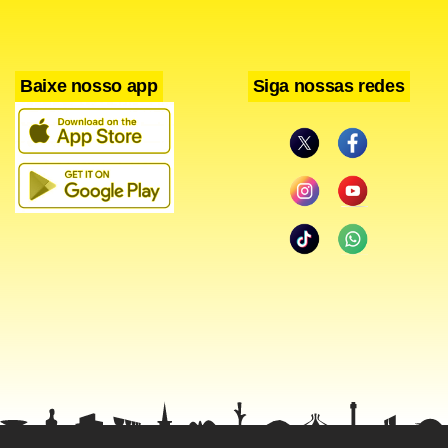
talento que lhe rendeu o primeiro lugar no IV Prêmio
BDMG Instrumental.
Baixe nosso app
Siga nossas redes
Facebook
WhatsApp
LinkedIn
Twitter
X
Telegram
Share