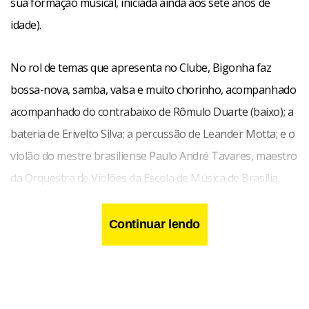
sua formação musical, iniciada ainda aos sete anos de
idade).
No rol de temas que apresenta no Clube, Bigonha faz
bossa-nova, samba, valsa e muito chorinho, acompanhado
acompanhado do contrabaixo de Rômulo Duarte (baixo); a
bateria de Erivelto Silva; a percussão de Leander Motta; e o
violão do mestre brasiliense Paulo André Tavares, maestro
da Orquestra de Violões da Escola de Música de Brasília.
Continuar lendo