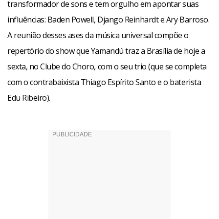
transformador de sons e tem orgulho em apontar suas
novos e bons músicos, além de ser uma das platéias mais
influências: Baden Powell, Django Reinhardt e Ary Barroso.
interessadas na música instrumental brasileira. “Esse
A reunião desses ases da música universal compõe o
público direcionado tem se multiplicado muito. Brasília é
repertório do show que Yamandú traz a Brasília de hoje a
prova disso. É um grande centro responsável por lançar
sexta, no Clube do Choro, com o seu trio (que se completa
músicos de ponta como Hamilton de Holanda, Gabriel
com o contrabaixista Thiago Espírito Santo e o baterista
Grossi, Daniel Santiago e Rogério Caetano. Sinto-me
Edu Ribeiro).
honrado em fazer parte desta fase da música brasileira”,
diz.
No repertório do show, Yamandú promete tocar alguns
temas do homenagado do ano no Clube do Choro, Ary
Barroso, e ainda desfilará as principais canções do disco,
como O Bem e o Mal (Danilo Caymmi), Vou Deitar e Rolar
(Baden Powell) e Disparada (Geraldo Vandré).