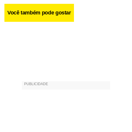
brasileiro”. Antes de morrer, Powell chegou a convidá-lo a
tocar com ele, em 1997.
Você também pode gostar