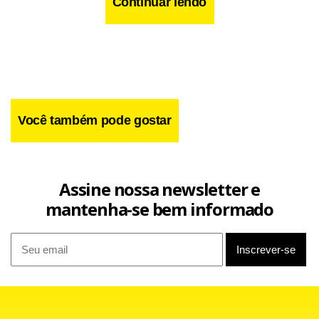
Continuar lendo
Yamandú não hesita em tecer elogios à figura antológica
O Brasil Brasileiro de Ary Barroso – Show com o Yamandú
de Baden Powell, de quem interpreta a Valsa nº 1 na
Costa Trio. Hoje, amanhã e sexta, às 21h30, no Clube do
performance de hoje. “Ele é a grande escola do violão
Choro (Eixo Monumental, próximo ao Centro de
brasileiro”. Antes de morrer, Powell chegou a convidá-lo a
Convenções). Ingressos esgotados.
tocar com ele, em 1997.
Você também pode gostar
Facebook
WhatsApp
LinkedIn
Twitter
X
Telegram
Share
Assine nossa newsletter e
mantenha-se bem informado