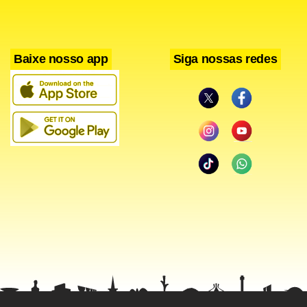
Baixe nosso app
Siga nossas redes
O show que Brasília verá nesta semana será similar ao que
o violonista apresentará ao final do ano para a gravação
do seu primeiro DVD. O disco encerrará mais de um ano de
uma vitoriosa turnê brasileira. “Tenho feito mais de 20
shows por mês. É cansativo, mas compensador”, declara
Yamandú. O instrumentista chegou a interromper a
excursão do mais recente álbum, o Ao Vivo, para gravar um
dueto de violão e clarineta com o mestre do sopro Paulo
Moura no disco El Negro Del Branco. Desse disco, pouca
coisa será apresentada no Clube do Choro. O músico prevê