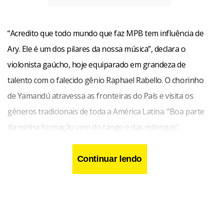
“Acredito que todo mundo que faz MPB tem influência de
Ary. Ele é um dos pilares da nossa música”, declara o
violonista gaúcho, hoje equiparado em grandeza de
talento com o falecido gênio Raphael Rabello. O chorinho
de Yamandú atravessa as fronteiras do País e visita os
gêneros tradicionais de toda a América Latina. “Boa parte
da minha formação vem do tango e das milongas”,
acrescenta.
Continuar lendo
Yamandú não hesita em tecer elogios à figura antológica
de Baden Powell, de quem interpreta a Valsa nº 1 na
performance de hoje. “Ele é a grande escola do violão