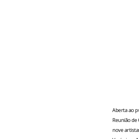
Cartunistas
arte do cart
Cultural da 
Fa
Aberta ao p
Reunião de 
nove artista