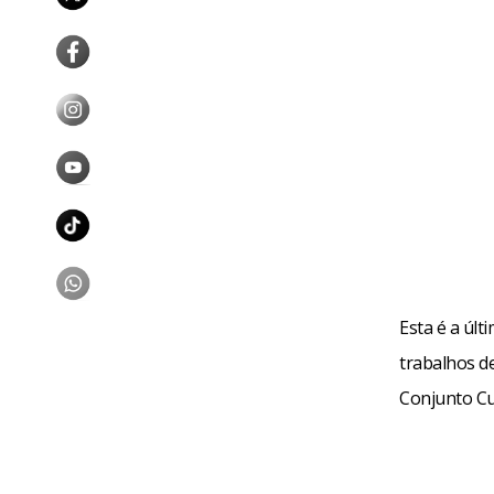
charge cena
exposição”,
da cidade, p
segue para 
Serviço
Esta é a últ
trabalhos de
Conjunto Cul