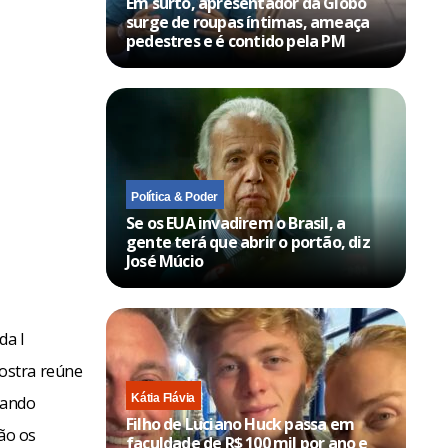
Em surto, apresentador da Globo
surge de roupas íntimas, ameaça
pedestres e é contido pela PM
Política & Poder
Se os EUA invadirem o Brasil, a
gente terá que abrir o portão, diz
José Múcio
da I
ostra reúne
Kátia Flávia
rnando
Filho de Luciano Huck passa em
são os
faculdade de R$ 100 mil por ano e