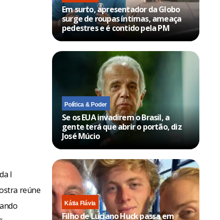
Em surto, apresentador da Globo
surge de roupas íntimas, ameaça
pedestres e é contido pela PM
 nomes da
 no Conjunto
Política & Poder
s: 3414-9449.
Se os EUA invadirem o Brasil, a
gente terá que abrir o portão, diz
José Múcio
da I
ostra reúne
Kátia Flávia
rnando
Filho de Luciano Huck passa em