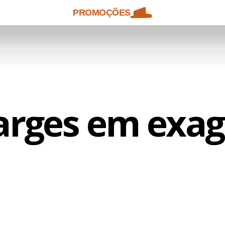
PROMOÇÕES
arges em exag