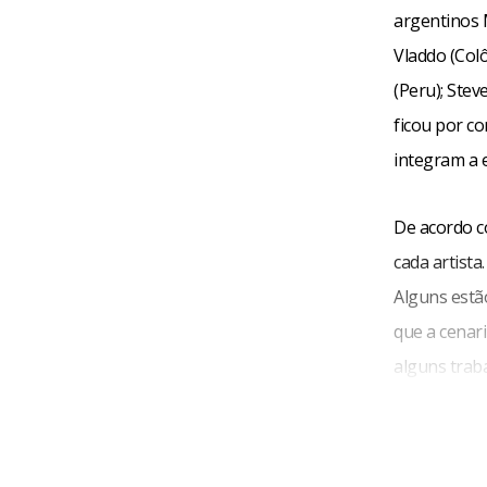
argentinos M
Vladdo (Colô
(Peru); Stev
ficou por co
integram a 
De acordo co
cada artista
Alguns estã
que a cenar
alguns trab
maior inter
parte gráfi
humor.