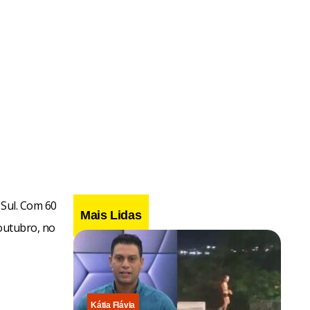
rutura da
do cenário
, a exposição
 Sul. Com 60
Mais Lidas
 outubro, no
Kátia Flávia