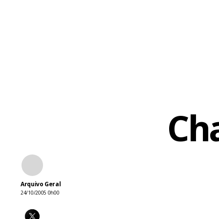
representan
oportunidad
paulista Chi
profissiona
lamenta o ca
uma forma b
esteja relac
Ch
conhecer vár
a exposição 
cartuns que
diferencial
Arquivo Geral
Lan, que fi
24/10/2005 0h00
trabalhos, 