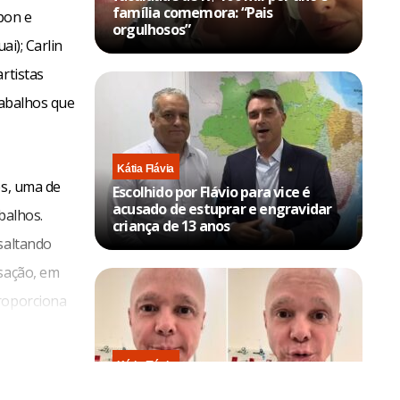
família comemora: “Pais
epon e
orgulhosos”
ai); Carlin
rtistas
rabalhos que
Kátia Flávia
es, uma de
Escolhido por Flávio para vice é
acusado de estuprar e engravidar
balhos.
criança de 13 anos
saltando
nsação, em
proporciona
 admirar a
o, de muito
Kátia Flávia
Em tratamento contra câncer raro,