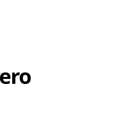
esenta uma
 diz o
s
vulgado”,
a mostra é
aproximação
tunidade de
ero
ormando que
stem os
m o seu
 seus
, a minha