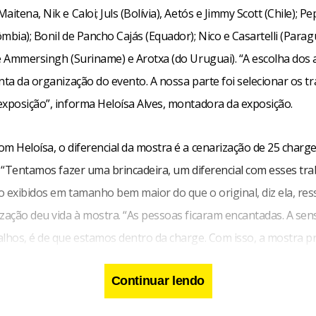
aitena, Nik e Caloi; Juls (Bolívia), Aetós e Jimmy Scott (Chile); P
mbia); Bonil de Pancho Cajás (Equador); Nico e Casartelli (Paragu
e Ammersingh (Suriname) e Arotxa (do Uruguai). “A escolha dos a
nta da organização do evento. A nossa parte foi selecionar os t
exposição”, informa Heloísa Alves, montadora da exposição.
m Heloísa, o diferencial da mostra é a cenarização de 25 charg
. “Tentamos fazer uma brincadeira, um diferencial com esses tra
o exibidos em tamanho bem maior do que o original, diz ela, res
ização deu vida à mostra. “As pessoas ficaram encantadas. A se
alhos, é de que estamos dentro da charge. Com isso, a mostra 
ação com o público”. A montadora lembra que essa é a chance de
Continuar lendo
ca das obras e, ao mesmo tempo, de se divertir com seu conteúd