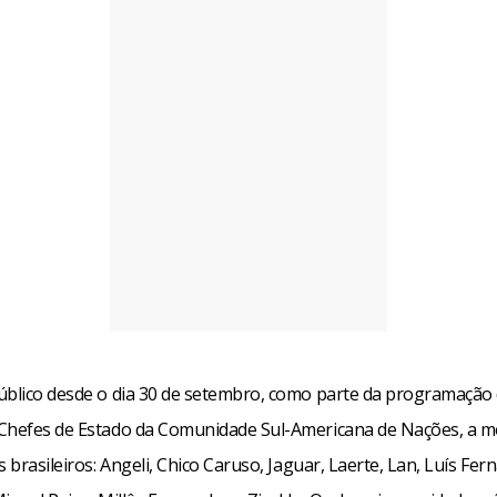
 da América do Sul – Exposição com 60 trabalhos de 25 grandes
um. Até o dia 30 de outubro, de terça a domingo, das 9h às 21h,
Caixa (SBS, quadra 04, lote3/4). Entrada franca. Mais informaçõe
cebook
WhatsApp
LinkedIn
Twitter
X
Telegram
Share
úblico desde o dia 30 de setembro, como parte da programação 
Chefes de Estado da Comunidade Sul-Americana de Nações, a m
s brasileiros: Angeli, Chico Caruso, Jaguar, Laerte, Lan, Luís Fe