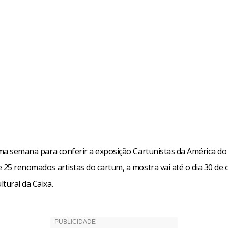
rizada traz uma mulher em tamanho real. Ficou o máximo a est
 comemora o cartunista, dizendo que a mulher carioca faz parte 
or isso a insistência em retratá-la. Depois de passar por Brasília
o Salão do Humor no Rio de Janeiro.
ima semana para conferir a exposição Cartunistas da América do
 25 renomados artistas do cartum, a mostra vai até o dia 30 de
tural da Caixa.