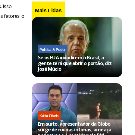
. Isso
Mais Lidas
s fatores: o
Política & Poder
Se os EUA invadirem o Brasil, a
gente terá que abrir o portão, diz
José Múcio
Kátia Flávia
Em surto, apresentador da Globo
surge de roupas íntimas, ameaça