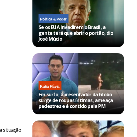
Política & Poder
Se os EUA invadirem o Brasil, a
gente terá que abrir o portão, diz
José Múcio
Kátia Flávia
Em surto, apresentador da Globo
surge de roupas íntimas, ameaça
pedestres e é contido pela PM
 a situação