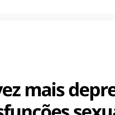
chances crises. A gravidez também pode trazer depressão. Cerc
cam depressivas, bem como 15% das mães em período pós-natal.
o das disfunções sexuais passa pelo tratamento da depressão.
tica ao afirmar que terapia de reposição hormonal não cura dep
om a libido são conseqüência de depressão. É preciso tratar as 
 no caso da depressão são os antidepressivos”, diz.
ez mais depr
sfunções sexu