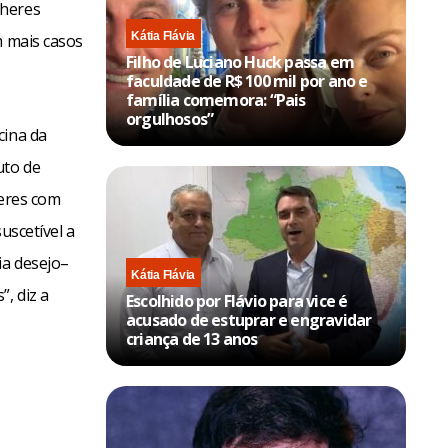
lheres
Kátia Flávia
m mais casos
Filho de Luciano Huck passa em
faculdade de R$ 100 mil por ano e
família comemora: “Pais
orgulhosos”
cina da
uto de
heres com
uscetível a
ia desejo–
Kátia Flávia
, diz a
Escolhido por Flávio para vice é
acusado de estuprar e engravidar
criança de 13 anos