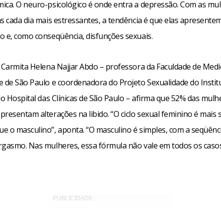
ica. O neuro-psicológico é onde entra a depressão. Com as mu
as cada dia mais estressantes, a tendência é que elas apresente
o e, como conseqüência, disfunções sexuais.
a Carmita Helena Najjar Abdo – professora da Faculdade de Medi
e de São Paulo e coordenadora do Projeto Sexualidade do Instit
do Hospital das Clínicas de São Paulo – afirma que 52% das mul
resentam alterações na libido. “O ciclo sexual feminino é mais s
e o masculino”, aponta. “O masculino é simples, com a seqüênc
rgasmo. Nas mulheres, essa fórmula não vale em todos os casos”