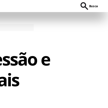
Busca
essão e
ais