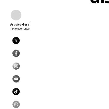
Arquivo Geral
13/10/2004 0h00
Eles atuam d
médica, um 
rapidamente
apenas 9%”, 
preciso leva
ela tem, ent
Fa