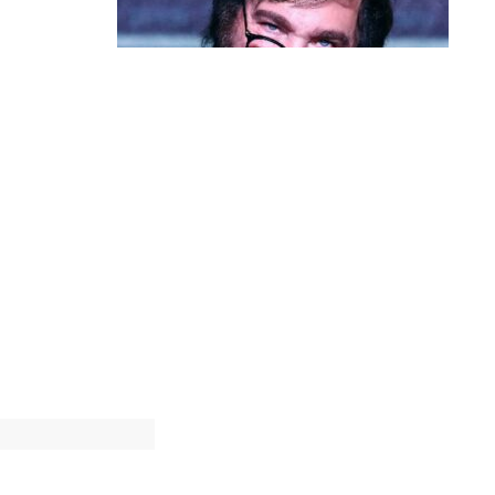
Política & Poder
Milei volta a chamar Lula de ‘ladrão’
e ‘corrupto’
jo, mas,
io, quando
nstrual, são