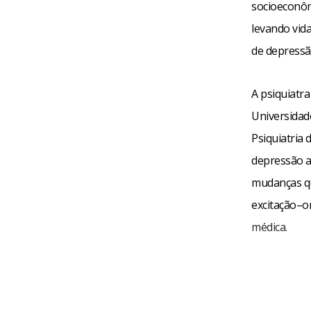
socioeconôm
levando vid
de depressã
A psiquiatr
Universidad
Psiquiatria 
depressão ap
mudanças qu
excitação–o
médica.