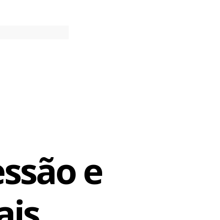
a de 20% das
 Mas Carmita
ressão.
duas coisas.
essão e
ais