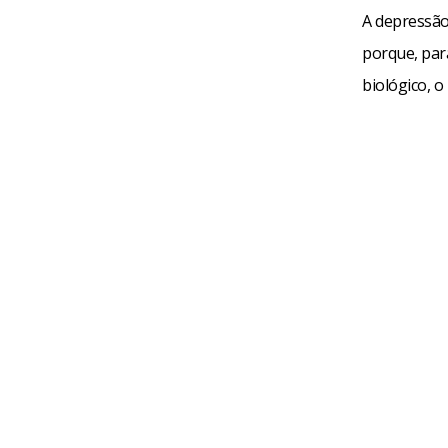
A depressão
porque, para
biológico, o