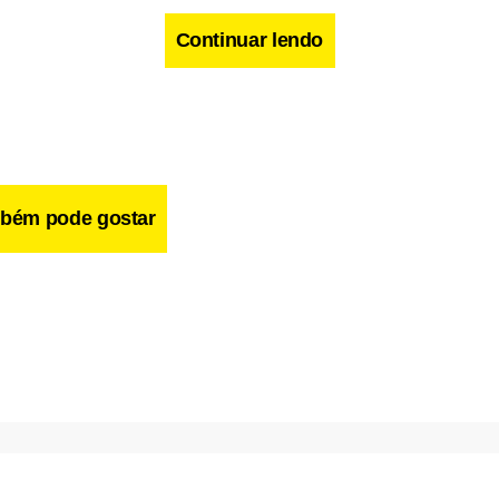
Continuar lendo
bém pode gostar
o, ela cita relações em que a mulher começa sem nenhum dese
ulação do prazer chega ao orgasmo. E também ocorre o contrár
tá excitada mas não atinge o ponto máximo da satisfação.
 também tem relação com o ciclo menstrual. No período pré-me