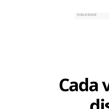
maiores as 
grávidas fi
O tratament
Abdo é enfá
“Problemas c
E o indicado
Cada v
di