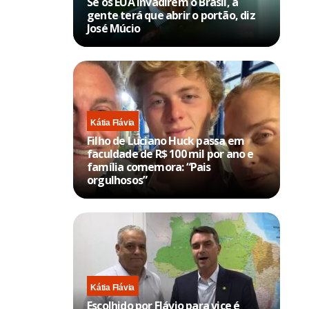
Se os EUA invadirem o Brasil, a
gente terá que abrir o portão, diz
José Múcio
Kátia Flávia
Filho de Luciano Huck passa em
faculdade de R$ 100 mil por ano e
família comemora: “Pais
orgulhosos”
Kátia Flávia
Escolhido por Flávio para vice é