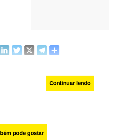
cebook
WhatsApp
LinkedIn
Twitter
X
Telegram
Share
Continuar lendo
bém pode gostar