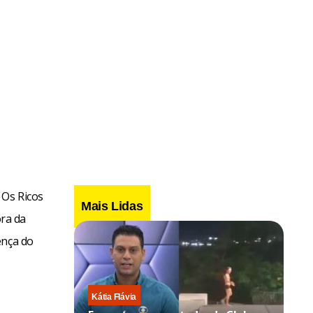
 Os Ricos
Mais Lidas
ra da
ença do
Kátia Flávia