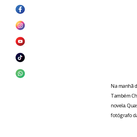
Na manhã da
Também Chor
novela. Qua
fotógrafo d