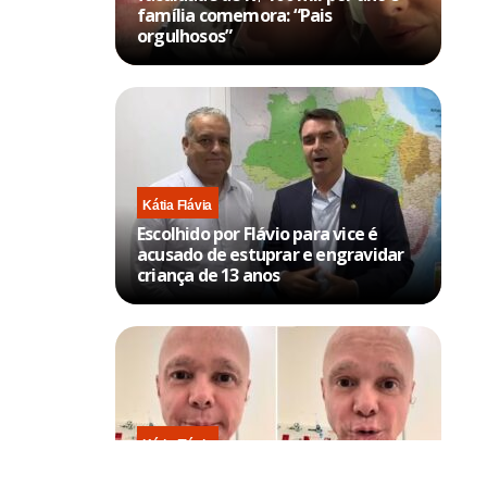
família comemora: “Pais
orgulhosos”
Kátia Flávia
Escolhido por Flávio para vice é
acusado de estuprar e engravidar
criança de 13 anos
Kátia Flávia
Em tratamento contra câncer raro,