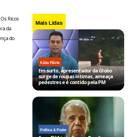
 Os Ricos
Mais Lidas
ra da
ença do
Kátia Flávia
Em surto, apresentador da Globo
surge de roupas íntimas, ameaça
pedestres e é contido pela PM
Política & Poder