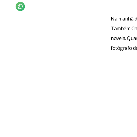
Na manhã da
Também Chor
novela. Qua
fotógrafo d