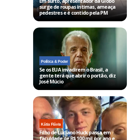
Em surto, apresentador da Globo
surge de roupas íntimas, ameaça
pedestres e é contido pela PM
Política & Poder
Se os EUA invadirem o Brasil, a
gente terá que abrir o portão, diz
José Múcio
Kátia Flávia
Filho de Luciano Huck passa em
faculdade de R$ 100 mil por ano e