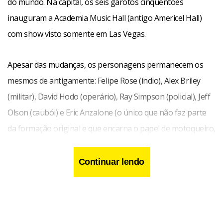
do mundo. Na capital, os seis garotos cinqüentões
inauguram a Academia Music Hall (antigo Americel Hall)
com show visto somente em Las Vegas.
Apesar das mudanças, os personagens permanecem os
mesmos de antigamente: Felipe Rose (índio), Alex Briley
(militar), David Hodo (operário), Ray Simpson (policial), Jeff
Olson (caubói) e Eric Anzalone (o único que não faz parte
da formação original e que encarna o papel de motoqueiro,
deixado por Glenn Hughes ao falecer em 2001).
Continuar lendo