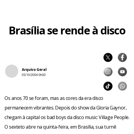
(Academia de Tênis). Ingressos à venda na Free Corner
(304 Sul, Conjunto Nacional e Brasília Shopping) e Aromas
Naturais (Brasília Shopping).
Brasília se rende à disco
Arquivo Geral
05/10/2004 0h00
Os anos 70 se foram, mas as cores da era disco
permanecem vibrantes. Depois do show da Gloria Gaynor,
chegam à capital os bad boys da disco music: Village People.
O sexteto abre na quinta-feira, em Brasília, sua turnê