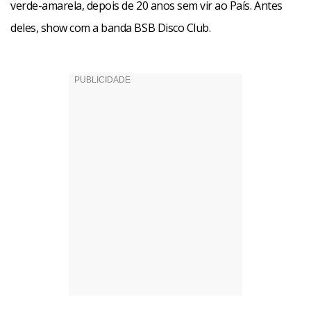
verde-amarela, depois de 20 anos sem vir ao País. Antes
deles, show com a banda BSB Disco Club.
Entrevista – Alex Briley
Nesses 20 anos longe do Brasil, no que o Village People
trabalhou?
Interrompemos os shows em 1986 e em 1990 demos
continuidade ao trabalho. Excursionamos pelo Canadá e
Austrália, principalmente; fomos em alguns países da
América do Sul, mas estivemos sempre fazendo shows. E
estamos muito ansiosos em ir aí para o Brasil
Como são as performances do grupo hoje?