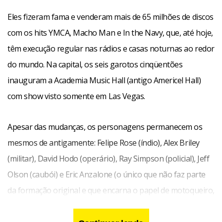
Eles fizeram fama e venderam mais de 65 milhões de discos
Quanto ao público, é como nos velhos tempos. E nós ainda
com os hits YMCA, Macho Man e In the Navy, que, até hoje,
estamos em boa forma. O público de hoje do Village People
têm execução regular nas rádios e casas noturnas ao redor
é o mesmo dos anos 70, com o acréscimo dos filhos das
do mundo. Na capital, os seis garotos cinqüentões
pessoas que nos acompanhavam desde aquela época.
inauguram a Academia Music Hall (antigo Americel Hall)
com show visto somente em Las Vegas.
O show será no mesmo padrão dos anos 70?
Apesar das mudanças, os personagens permanecem os
Não. Atualizamos nosso figurino e vamos mostrar muita
mesmos de antigamente: Felipe Rose (índio), Alex Briley
coisa nova que só apresentamos em Las Vegas.
(militar), David Hodo (operário), Ray Simpson (policial), Jeff
Olson (caubói) e Eric Anzalone (o único que não faz parte
O Trash Disco?
da formação original e que encarna o papel de motoqueiro,
deixado por Glenn Hughes ao falecer em 2001).
Também. Essa é uma homenagem a toda a variedade de