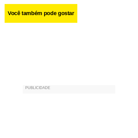
Você também pode gostar
Leia entrevista com o “militar” Alex Briley, exclusiva ao
Jornal de Brasília.
Serviço
Village People – Quinta, às 21h, no Academia Music Hall