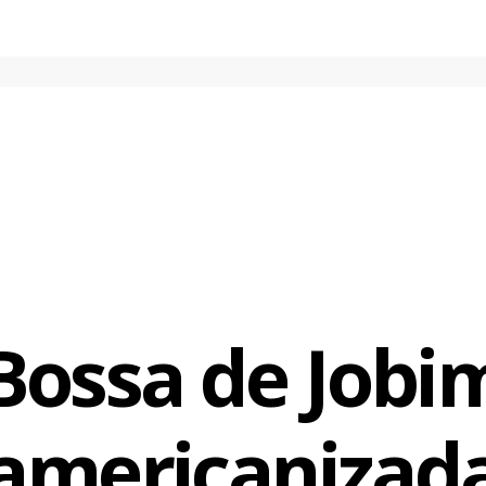
ma Nota Só) e ainda Só Danço Samba e Desafinado, em portug
cebook
WhatsApp
LinkedIn
Twitter
X
Telegram
Share
Bossa de Jobi
americanizad