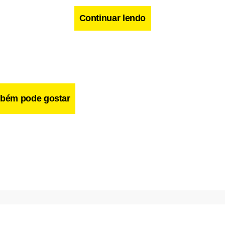
Continuar lendo
bém pode gostar
, este é o quarto ano consecutivo que o músico se apresenta na
ua performance, Pizzarelli traduz para o inglês algumas músicas
com sua pegada usual de jazz. O repertório contempla Waters o
arço), The Girl From Ipanema (Garota de Ipanema), One Note 