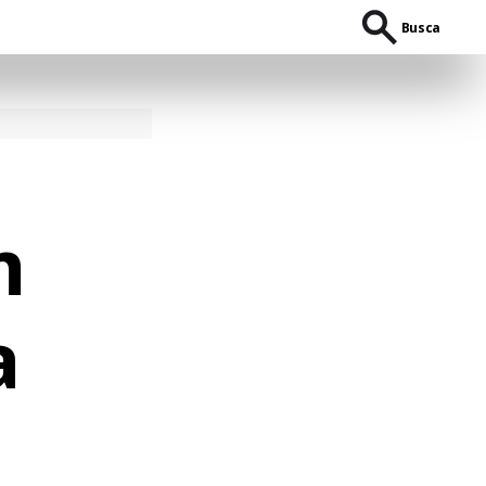
Busca
m
a