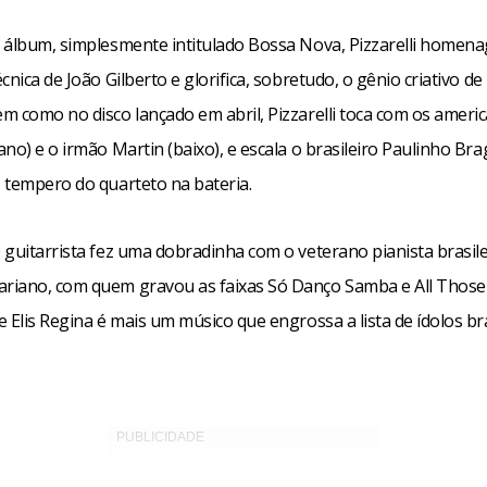
 álbum, simplesmente intitulado Bossa Nova, Pizzarelli homena
cnica de João Gilberto e glorifica, sobretudo, o gênio criativo d
m como no disco lançado em abril, Pizzarelli toca com os ameri
no) e o irmão Martin (baixo), e escala o brasileiro Paulinho Br
 tempero do quarteto na bateria.
 guitarrista fez uma dobradinha com o veterano pianista brasil
iano, com quem gravou as faixas Só Danço Samba e All Those
 Elis Regina é mais um músico que engrossa a lista de ídolos bra