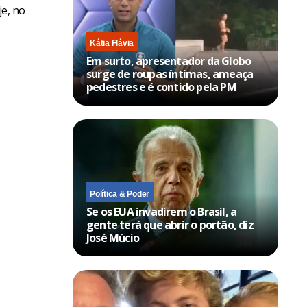
je, no
Kátia Flávia
Em surto, apresentador da Globo
surge de roupas íntimas, ameaça
pedestres e é contido pela PM
Política & Poder
Se os EUA invadirem o Brasil, a
gente terá que abrir o portão, diz
José Múcio