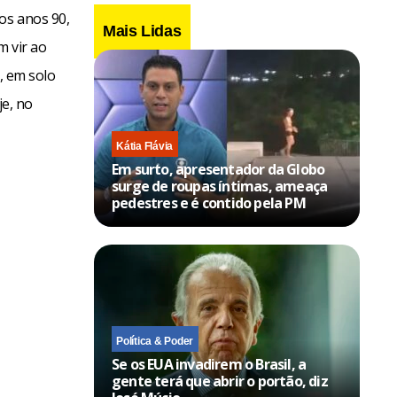
os anos 90,
Mais Lidas
m vir ao
z, em solo
je, no
Kátia Flávia
Em surto, apresentador da Globo
surge de roupas íntimas, ameaça
pedestres e é contido pela PM
Política & Poder
Se os EUA invadirem o Brasil, a
gente terá que abrir o portão, diz