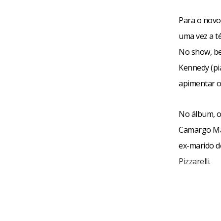
Para o novo
uma vez a té
No show, be
Kennedy (pia
apimentar o
No álbum, o
Camargo Mar
ex-marido de
Pizzarelli.