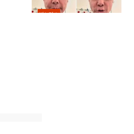
Kátia Flávia
Em tratamento contra câncer raro,
Netinho sofre queda no banheiro
após sessão de quimio
 Academia de
 de Tom, as
f March
Samba