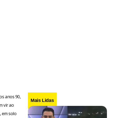
os anos 90,
Mais Lidas
m vir ao
z, em solo