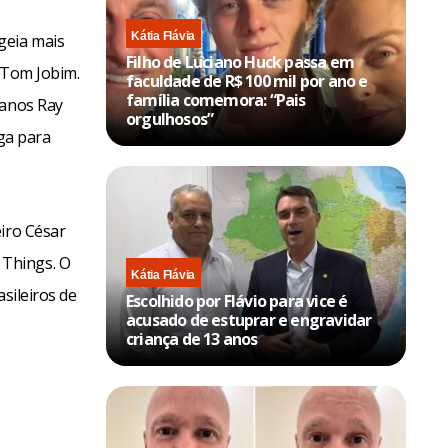
Kátia Flávia
geia mais
Filho de Luciano Huck passa em
e Tom Jobim.
faculdade de R$ 100 mil por ano e
família comemora: “Pais
canos Ray
orgulhosos”
aga para
eiro César
 Things. O
Kátia Flávia
sileiros de
Escolhido por Flávio para vice é
acusado de estuprar e engravidar
criança de 13 anos