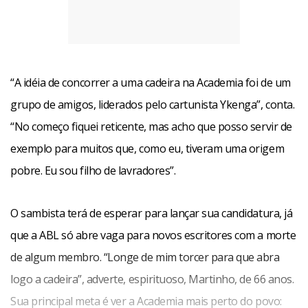
na cadeira que foi de Machado de Assis”.
Facebook
WhatsApp
LinkedIn
Twitter
X
Telegram
Share
“A idéia de concorrer a uma cadeira na Academia foi de um
grupo de amigos, liderados pelo cartunista Ykenga”, conta.
“No começo fiquei reticente, mas acho que posso servir de
exemplo para muitos que, como eu, tiveram uma origem
pobre. Eu sou filho de lavradores”.
O sambista terá de esperar para lançar sua candidatura, já
que a ABL só abre vaga para novos escritores com a morte
de algum membro. “Longe de mim torcer para que abra
logo a cadeira”, adverte, espirituoso, Martinho, de 66 anos.
Sua principal meta é ver a Academia mais perto do povo: