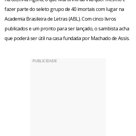
Lusófono.
fazer parte do seleto grupo de 40 imortais com lugar na
Academia Brasileira de Letras (ABL). Com cinco livros
publicados e um pronto para ser lançado, o sambista acha
que poderá ser útil na casa fundada por Machado de Assis.
Como não é bobo, Martinho já avisou: “Gostaria de sentar