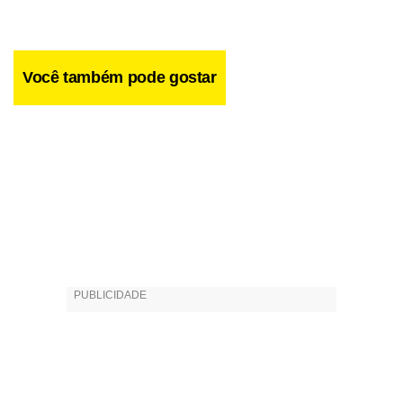
Você também pode gostar
Não bastasse fazer parte do seleto grupo de apenas 40
escritores, Martinho da Vila pode entrar num grupo ainda
menor, caso venha a se tornar imortal. Ele seria o quarto
escritor negro a vestir o fardão da Academia Brasileira de