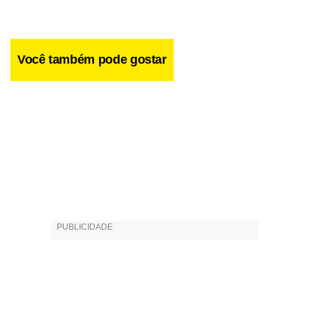
Facebook
WhatsApp
LinkedIn
Twitter
X
Telegram
Share
Você também pode gostar