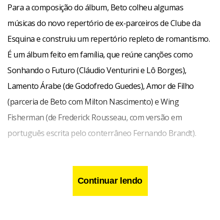
Para a composição do álbum, Beto colheu algumas
músicas do novo repertório de ex-parceiros de Clube da
Esquina e construiu um repertório repleto de romantismo.
É um álbum feito em família, que reúne canções como
Sonhando o Futuro (Cláudio Venturini e Lô Borges),
Lamento Árabe (de Godofredo Guedes), Amor de Filho
(parceria de Beto com Milton Nascimento) e Wing
Fisherman (de Frederick Rousseau, com versão em
português escrita pelo conterrâneo Fernando Brandt).
Beto, que começou a carreira aos 12 anos com repertório
dedicado aos Beatles (de quem adotou a paixão por
Continuar lendo
guitarras e baixo da marca Rickenbacker, suas novas
parcerias de estrada), vem à cidade acompanhado de uma