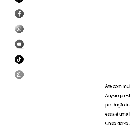
Até com muit
Anysio já e
produção in
essa é uma 
Chico deixo