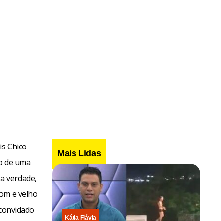
is Chico
Mais Lidas
io de uma
a verdade,
bom e velho
 convidado
Kátia Flávia