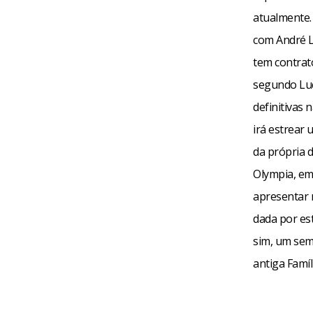
atualmente.
com André L
tem contrato
segundo Luc
definitivas
irá estrear 
da própria d
Olympia, em
apresentar n
dada por es
sim, um sem
antiga Famíl