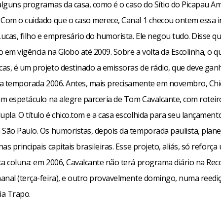
 alguns programas da casa, como é o caso do Sítio do Picapau A
 Com o cuidado que o caso merece, Canal 1 checou ontem essa 
ucas, filho e empresário do humorista. Ele negou tudo. Disse q
 em vigência na Globo até 2009. Sobre a volta da Escolinha, o qu
as, é um projeto destinado a emissoras de rádio, que deve gan
 na temporada 2006. Antes, mais precisamente em novembro, Chi
um espetáculo na alegre parceria de Tom Cavalcante, com roteir
upla. O título é chico.tom e a casa escolhida para seu lançament
 São Paulo. Os humoristas, depois da temporada paulista, plan
as principais capitais brasileiras. Esse projeto, aliás, só reforça
ta coluna: em 2006, Cavalcante não terá programa diário na Rec
anal (terça-feira), e outro provavelmente domingo, numa reedi
ia Trapo.