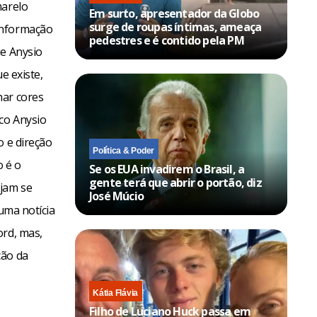
marelo
Em surto, apresentador da Globo
surge de roupas íntimas, ameaça
informação
pedestres e é contido pela PM
ue Anysio
e existe,
har cores
co Anysio
o e direção
Política & Poder
o é o
Se os EUA invadirem o Brasil, a
gente terá que abrir o portão, diz
ejam se
José Múcio
 uma notícia
ord, mas,
ção da
Kátia Flávia
Filho de Luciano Huck passa em