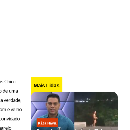
is Chico
Mais Lidas
io de uma
a verdade,
bom e velho
 convidado
Kátia Flávia
marelo