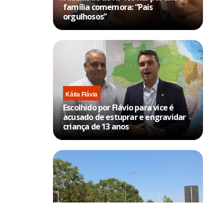
família comemora: “Pais
orgulhosos”
Kátia Flávia
Escolhido por Flávio para vice é
acusado de estuprar e engravidar
criança de 13 anos
Brasília