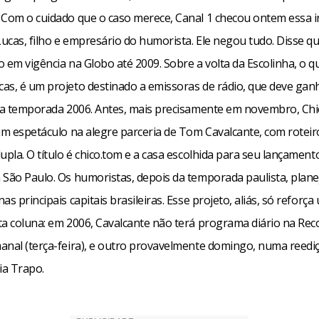
 Com o cuidado que o caso merece, Canal 1 checou ontem essa 
ucas, filho e empresário do humorista. Ele negou tudo. Disse q
 em vigência na Globo até 2009. Sobre a volta da Escolinha, o qu
as, é um projeto destinado a emissoras de rádio, que deve gan
 na temporada 2006. Antes, mais precisamente em novembro, Chi
um espetáculo na alegre parceria de Tom Cavalcante, com roteir
upla. O título é chico.tom e a casa escolhida para seu lançament
 São Paulo. Os humoristas, depois da temporada paulista, plan
as principais capitais brasileiras. Esse projeto, aliás, só reforça
ta coluna: em 2006, Cavalcante não terá programa diário na Rec
anal (terça-feira), e outro provavelmente domingo, numa reedi
ia Trapo.