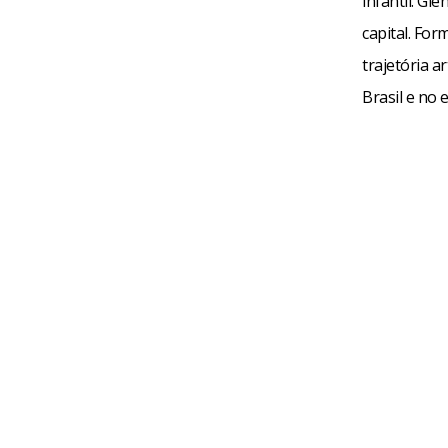
infantil. Gl
capital. For
trajetória a
Brasil e no 