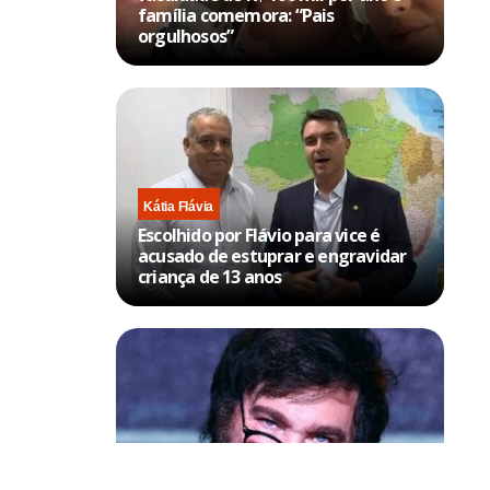
família comemora: “Pais
orgulhosos”
Kátia Flávia
Escolhido por Flávio para vice é
acusado de estuprar e engravidar
criança de 13 anos
Política & Poder