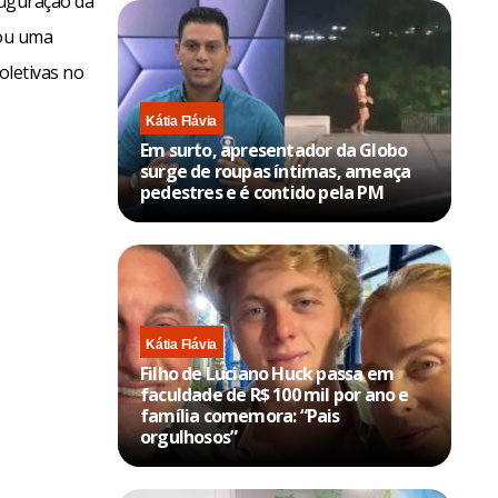
auguração da
iou uma
coletivas no
Kátia Flávia
Em surto, apresentador da Globo
surge de roupas íntimas, ameaça
pedestres e é contido pela PM
Kátia Flávia
Filho de Luciano Huck passa em
faculdade de R$ 100 mil por ano e
família comemora: “Pais
orgulhosos”