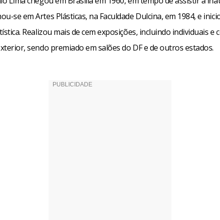
enio Lima chegou em Brasília em 1960, em tempo de assistir a in
mou-se em Artes Plásticas, na Faculdade Dulcina, em 1984, e inic
rtística. Realizou mais de cem exposições, incluindo individuais e 
exterior, sendo premiado em salões do DF e de outros estados.