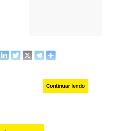
cebook
WhatsApp
LinkedIn
Twitter
X
Telegram
Share
Continuar lendo