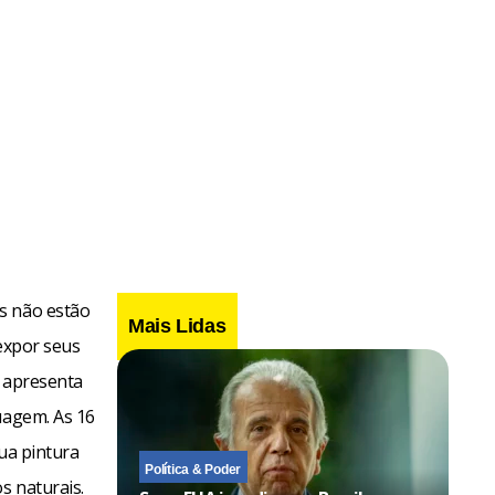
s não estão
Mais Lidas
 expor seus
o apresenta
uagem. As 16
sua pintura
Política & Poder
s naturais.