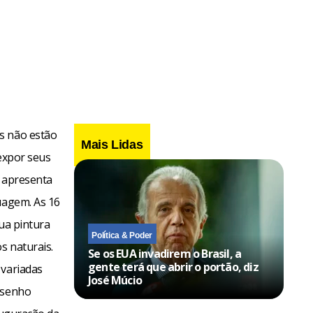
s não estão
Mais Lidas
 expor seus
o apresenta
uagem. As 16
sua pintura
Política & Poder
s naturais.
Se os EUA invadirem o Brasil, a
gente terá que abrir o portão, diz
 variadas
José Múcio
desenho