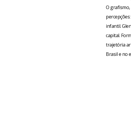
O grafismo,
percepções:
infantil. Gl
capital. For
trajetória a
Brasil e no 