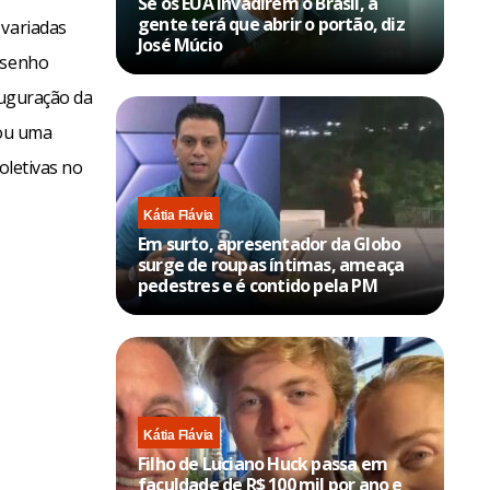
Se os EUA invadirem o Brasil, a
gente terá que abrir o portão, diz
 variadas
José Múcio
desenho
auguração da
iou uma
coletivas no
Kátia Flávia
Em surto, apresentador da Globo
surge de roupas íntimas, ameaça
pedestres e é contido pela PM
Kátia Flávia
Filho de Luciano Huck passa em
faculdade de R$ 100 mil por ano e