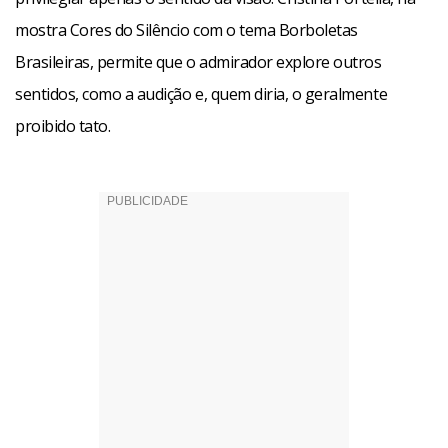
estaladeira, a artista colocou plástico bolhar no chão.
mostra Cores do Silêncio com o tema Borboletas
“Quando as pessoas pisarem, ouvirão o barulho”, adianta.
Brasileiras, permite que o admirador explore outros
sentidos, como a audição e, quem diria, o geralmente
proibido tato.