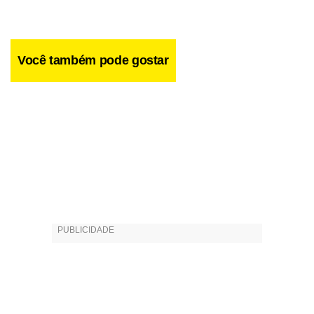
Você também pode gostar
As cores são diferenciadas por texturas diferentes, entre
elas miçangas aperoladas e sementes. Tem uma borboleta
do cerrado, a borboleta folha. Na peça tem cinco
borboletas escondidas para a pessoa achar no meio das