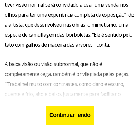
tiver visão normal será convidado a usar uma venda nos
olhos para ter uma experiência completa da exposição”, diz
a artista, que desenvolveu nas obras, o mimetismo, uma
espécie de camuflagem das borboletas. “Ele é sentido pelo
tato com galhos de madeira das árvores”, conta.
A baixa visão ou visão subnormal, que não é
completamente cega, também é privilegiada pelas peças.
“Trabalhei muito com contrastes, como claro e escuro,
quente e frio, alto e baixo, justamente para facilitar o
esforço de quem sofre desse tipo de visão”, explica.
Continuar lendo