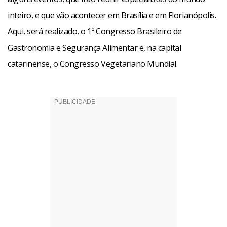
Vegetariana Brasileira (SVB), o evento bienal, está em sua
inteiro, e que vão acontecer em Brasília e em Florianópolis.
36ª edição.
Aqui, será realizado, o 1º Congresso Brasileiro de
Gastronomia e Segurança Alimentar e, na capital
Este Congresso espera reunir cerca de 70 palestrantes
catarinense, o Congresso Vegetariano Mundial.
brasileiros e estrangeiros, entre os quais, nutricionistas,
médicos, pesquisadores, professores, filósofos, ativistas,
instrutores de ioga e representantes de diversas escolas e
religiões.