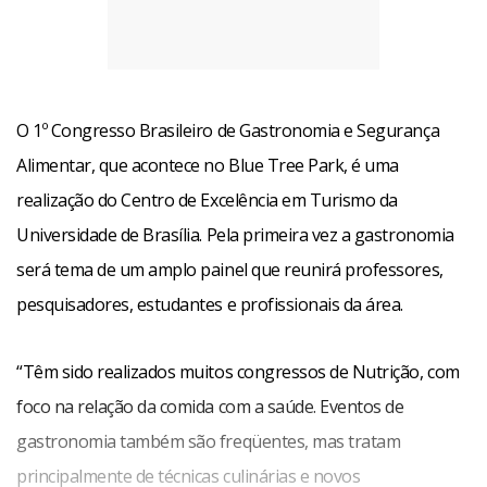
O 1º Congresso Brasileiro de Gastronomia e Segurança
Alimentar, que acontece no Blue Tree Park, é uma
realização do Centro de Excelência em Turismo da
Universidade de Brasília. Pela primeira vez a gastronomia
“Os temas tratados vão desde a adequação nutricional da
será tema de um amplo painel que reunirá professores,
dieta vegetariana e a fundamentação ética, religiosa e
pesquisadores, estudantes e profissionais da área.
filosófica do vegetarianismo ao impacto da dieta centrada
na carne sobre a saúde das pessoas, dos animais e do
“Têm sido realizados muitos congressos de Nutrição, com
planeta”, comenta Marly Winckler, presidente da Sociedade
foco na relação da comida com a saúde. Eventos de
Vegetariana Brasileira e organizadora do evento.
gastronomia também são freqüentes, mas tratam
Informações no site www.svb.org.br.
principalmente de técnicas culinárias e novos