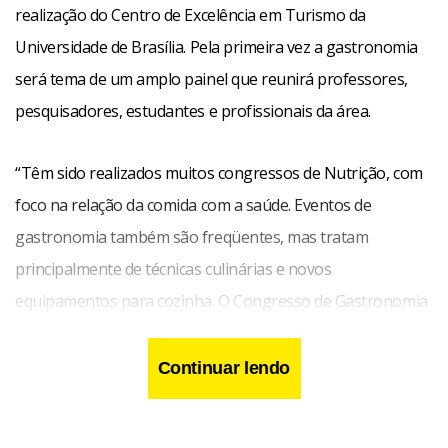
realização do Centro de Excelência em Turismo da
Universidade de Brasília. Pela primeira vez a gastronomia
será tema de um amplo painel que reunirá professores,
pesquisadores, estudantes e profissionais da área.
“Têm sido realizados muitos congressos de Nutrição, com
foco na relação da comida com a saúde. Eventos de
gastronomia também são freqüentes, mas tratam
principalmente de técnicas culinárias e novos
equipamentos para cozinha. O Congresso de Gastronomia
e Segurança Alimentar une uma coisa à outra, em uma
abordagem mais ampla, tratando da comida como
Continuar lendo
fenômeno social e histórico”, explica a professora Wilma
Araújo, coordenadora acadêmica do CET/UnB.