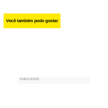
Você também pode gostar
O ator, que participa pela primeira vez do festival, diz que é
preciso deixar as pessoas perceberem o teatro. “A peça e a
história se fazem na cabeça das pessoas. Nós só
precisamos induzi-las”. Antonio afirma que depois de
passar por tantas cidades, vir a Brasília tem um motivo
especial. “Vou provar que sou sublime”, brinca.