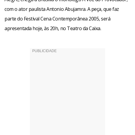
com o ator paulista Antonio Abujamra. A peça, que faz
parte do Festival Cena Contemporânea 2005, será
apresentada hoje, às 20h, no Teatro da Caixa.
A Voz do Provocador – Monólogo com a ator paulista
Antonio Abujamra. Hoje, às 20h, no Teatro da Caixa.
Ingressos a R$ 15 (inteira) e R$ 7,50 (meia). Mais
informações: 3349-3937.
Facebook
WhatsApp
LinkedIn
Twitter
X
Telegram
Share