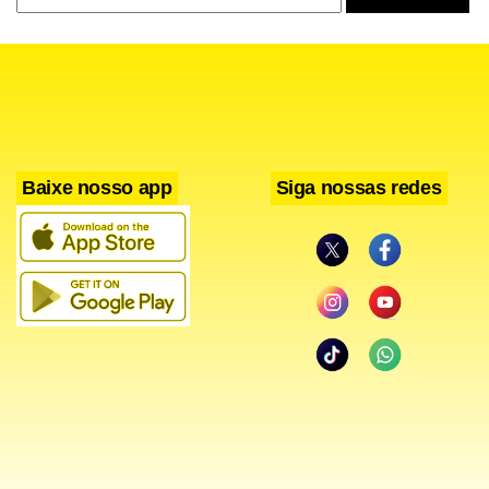
preciso deixar as pessoas perceberem o teatro. “A peça e a
história se fazem na cabeça das pessoas. Nós só
precisamos induzi-las”. Antonio afirma que depois de
passar por tantas cidades, vir a Brasília tem um motivo
especial. “Vou provar que sou sublime”, brinca.
Baixe nosso app
Siga nossas redes
Antonio Abujamra ficou conhecido do grande público ao
interpretar o bruxo Havengar, na novela Que Rei Sou Eu?.
Seu mais recente trabalho na TV foi em Começar de Novo,
com o personagem Dimitri. No cinema, o ator integra o
elenco do filme Quanto Vale ou é Por Quilo?.
Serviço