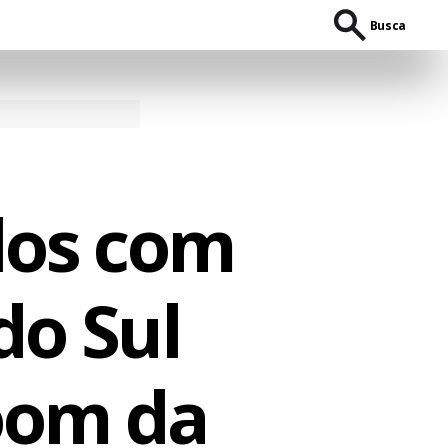
Busca
dos com
do Sul
oom da