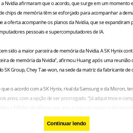
e a Nvidia afirmaram que o acordo, que surge em um momento 
 de chips de memória têm se esforçado para acompanhar a dem
ue a oferta acompanhe os planos da Nvidia, que se expandiram 
omputadores pessoais e supercomputadores de IA.
tem sido a maior parceira de memória da Nvidia. A SK Hynix cont
ceira de memória da Nvidia”, afirmou Huang após uma reunião 
do SK Group, Chey Tae-won, na sede da matriz da fabricante de c
 que o acordo com a SK Hynix, rival da Samsung e da Micron, t
dois anos, com a opção de ser prorrogado. “Já adquirimos e co
hões e bilhões de dólares por ano, e isso vai crescer substancia
EO da Nvidia.
Continuar lendo