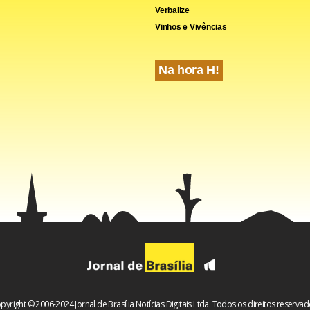
Verbalize
Vinhos e Vivências
Na hora H!
cebook
WhatsApp
LinkedIn
Twitter
X
Telegram
Share
pyright © 2006-2024 Jornal de Brasília Notícias Digitais Ltda. Todos os direitos reservad