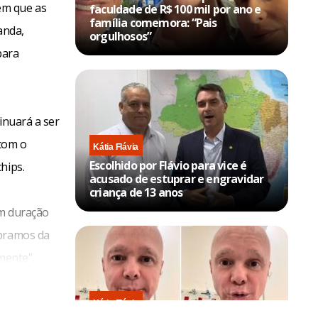
em que as
faculdade de R$ 100 mil por ano e
família comemora: “Pais
anda,
orgulhosos”
para
inuará a ser
com o
Kátia Flávia
Escolhido por Flávio para vice é
hips.
acusado de estuprar e engravidar
criança de 13 anos
em duração
mpramos da
lmente”,
Kátia Flávia