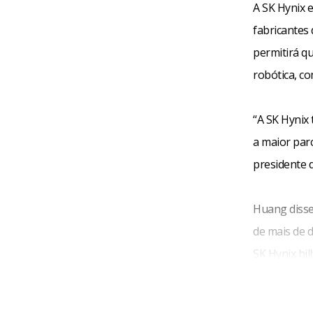
A SK Hynix 
fabricantes
permitirá q
robótica, c
“A SK Hynix 
a maior par
presidente 
Huang disse
de mais de 
SK Hynix bil
declarou o C