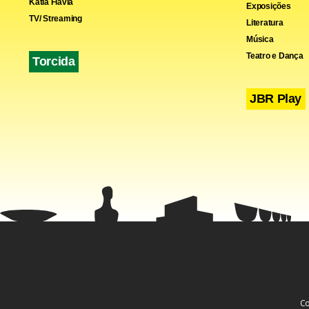
Kátia Flávia
Exposições
TV/ Streaming
Literatura
Música
Teatro e Dança
Torcida
JBR Play
Fa
Co