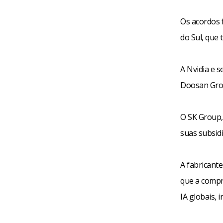
Os acordos 
do Sul, que t
A Nvidia e 
Doosan Grou
O SK Group,
suas subsid
A fabricant
que a compr
IA globais,