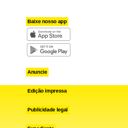
arceria em
ang após uma
Baixe nosso app
turos data
 construção
Anuncie
Edição impressa
Publicidade legal