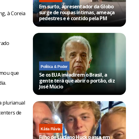
Em surto, apresentador da Globo
surge de roupas íntimas, ameaça
g, à Coreia
pedestres e é contido pela PM
rado
Política & Poder
ormou que
Se os EUA invadirem o Brasil, a
gente terá que abrir o portão, diz
ia.
José Múcio
a plurianual
centers de
Kátia Flávia
Filho de Luciano Huck passa em