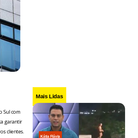
Mais Lidas
do Sul com
a garantir
s clientes.
Kátia Flávia