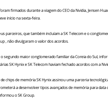
foram firmados durante a viagem do CEO da Nvidia, Jensen Huan
eve início na sexta-feira.
seus parceiros, que também incluíam a SK Telecom e o conglome
p , não divulgaram o valor dos acordos.
 o segundo maior conglomerado familiar da Coreia do Sul, inf
iárias SK Hynix e SK Telecom haviam fechado acordos com a Nvid
e de chips de memória SK Hynix assinou uma parceria tecnológic
ometerá a desenvolver tipos avançados de memória para data 
 informou o SK Group.