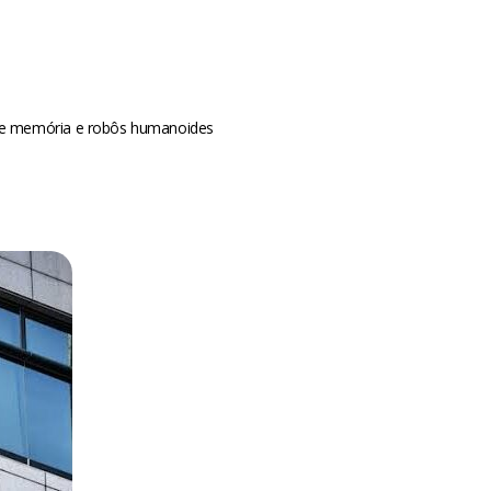
s de memória e robôs humanoides
m