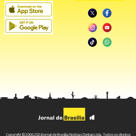
A Atlus promete manter uma das marcas registradas da
série: a vida dupla dos protagonistas. Durante o dia, os
jogadores poderão frequentar a escola, construir
amizades, desenvolver romances e participar de atividades
cotidianas. Já nas horas mais sombrias, será necessário
enfrentar mistérios, lendas urbanas e ameaças
sobrenaturais escondidas sob a superfície do mundo
comum.
Copyright © 2006-2024 Jornal de Brasília Notícias Digitais Ltda. Todos os direitos