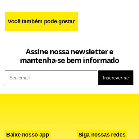
Você também pode gostar
Assine nossa newsletter e
mantenha-se bem informado
Segundo a descrição oficial, o novo capítulo foi criado para
agradar tanto veteranos quanto jogadores que nunca
tiveram contato com a franquia. A história será totalmente
inédita e independente, trazendo novos personagens,
novos conflitos e uma nova combinação entre a vida
Baixe nosso app
Siga nossas redes
cotidiana japonesa e eventos sobrenaturais.