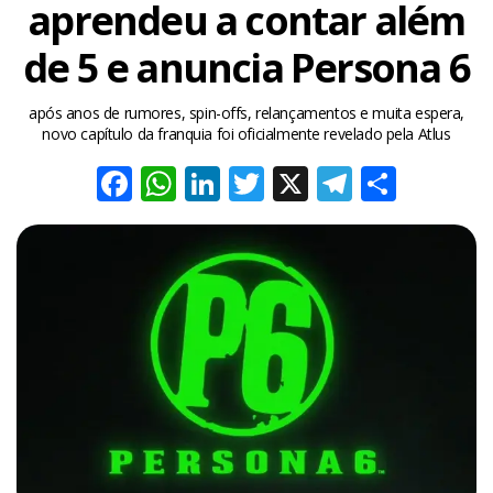
aprendeu a contar além
de 5 e anuncia Persona 6
após anos de rumores, spin-offs, relançamentos e muita espera,
novo capítulo da franquia foi oficialmente revelado pela Atlus
Facebook
WhatsApp
LinkedIn
Twitter
X
Telegra
Share