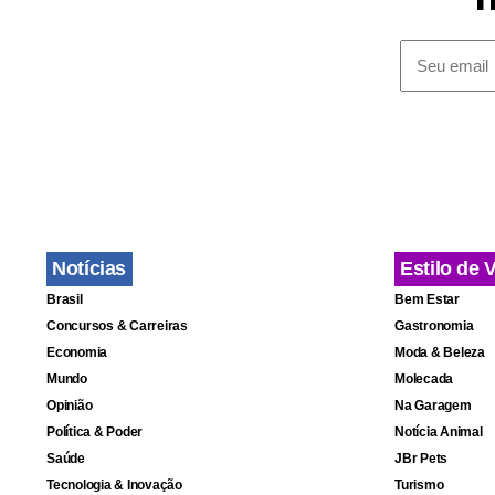
também possi
restringindo
Outro anúnc
após reclama
alterar o ní
as opções d
Notícias
Estilo de 
Brasil
Bem Estar
A empresa 
Concursos & Carreiras
Gastronomia
operacionai
Economia
Moda & Beleza
aceleram a 
Mundo
Molecada
Opinião
Na Garagem
até cinco v
Política & Poder
Notícia Animal
processador 
Saúde
JBr Pets
Tecnologia & Inovação
Turismo