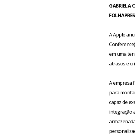
GABRIELA 
FOLHAPRES
A Apple anu
Conference),
em uma tent
atrasos e cr
A empresa fi
para montar
capaz de ex
integração 
armazenadas
personaliza