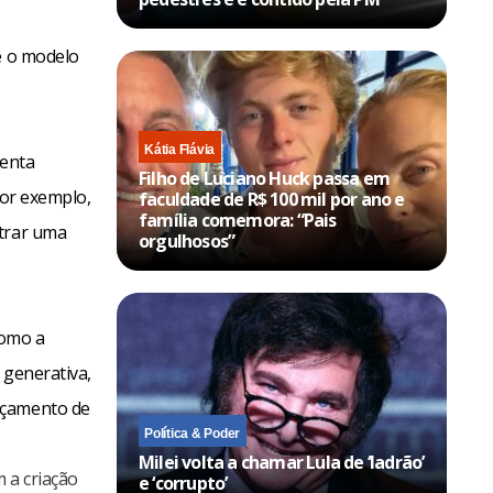
é o modelo
Kátia Flávia
menta
Filho de Luciano Huck passa em
por exemplo,
faculdade de R$ 100 mil por ano e
família comemora: “Pais
ntrar uma
orgulhosos”
como a
 generativa,
nçamento de
Política & Poder
Milei volta a chamar Lula de ‘ladrão’
 a criação
e ‘corrupto’