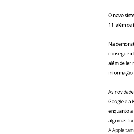
O novo sist
11, além de 
Na demonstr
consegue ide
além de ler
informação 
As novidade
Google e a M
enquanto a 
algumas fun
A Apple tam