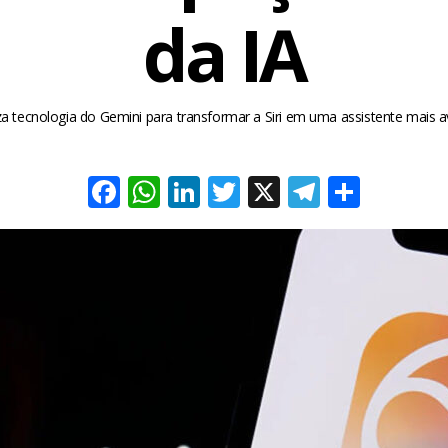
da IA
liza tecnologia do Gemini para transformar a Siri em uma assistente mais 
Facebook
WhatsApp
LinkedIn
Twitter
X
Telegra
Share