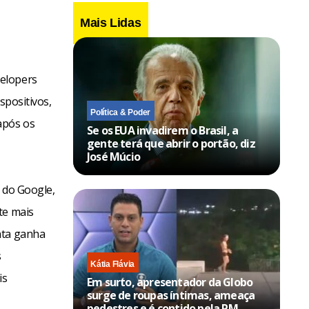
Mais Lidas
velopers
spositivos,
Política & Poder
após os
Se os EUA invadirem o Brasil, a
gente terá que abrir o portão, diz
José Múcio
l do Google,
te mais
nta ganha
s
Kátia Flávia
is
Em surto, apresentador da Globo
surge de roupas íntimas, ameaça
pedestres e é contido pela PM