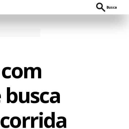
Busca
i com
e busca
corrida