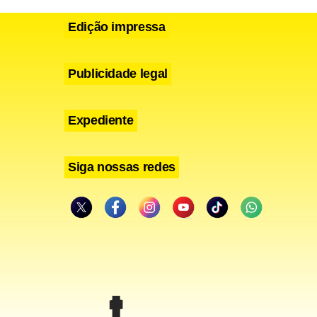
s para
Edição impressa
agens também
mitindo
Publicidade legal
ações
Expediente
o de saúde.
Siga nossas redes
adaptar a
lhorias na
da e