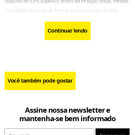
reajuste de 9,9% supera o dobro da inflação oficial, medida
pelo Índice Nacional de Preços ao Consumidor Amplo
(IPCA), que ficou em 3,81% em fevereiro de 2026. A ANS
esclarece que não é apropriado comparar diretamente a
Continuar lendo
inflação com os reajustes dos planos, pois esses
percentuais consideram mudanças nos preços de produtos
e serviços de saúde, além da frequência de utilização
desses serviços.
Você também pode gostar
Assine nossa newsletter e
mantenha-se bem informado