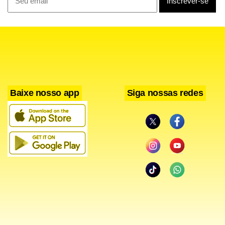
Baixe nosso app
Siga nossas redes
Diferentemente dos planos individuais ou familiares, cujos
reajustes são definidos pela ANS, os planos coletivos –
contratados por empresas, empresários individuais e
associações de classe – têm valores negociados livremente
entre a contratante e a operadora ou administradora. Para
planos com menos de 30 beneficiários, aplica-se o mesmo
percentual por operadora. Nos dois primeiros meses de
2026, os planos com 30 ou mais vidas tiveram reajuste