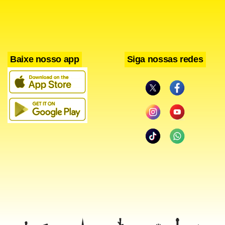
mandados de busca e apreensão nos estados da Bahia,
Pernambuco, São Paulo e Rio de Janeiro. Carros, um avião,
embalagens e remédios foram apreendidos.
Baixe nosso app
Siga nossas redes
A Anvisa, que participou da ação da PF, foi procurada no
fim da noite desta sexta (28) por meio de sua assessoria de
imprensa, mas ainda não se manifestou sobre a solicitação.
O pedido, segundo as entidades, se fundamenta em quatro
pontos: risco sanitário por produção irregular; circulação
em larga escala dos produtos; falta de amparo regulatório
e esquema estrutural de fabricação.