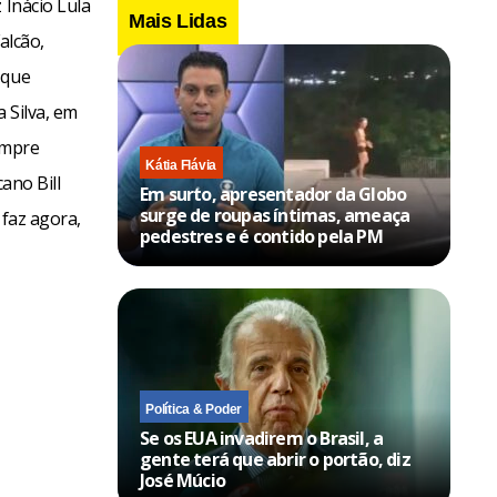
 Inácio Lula
Mais Lidas
alcão,
 que
 Silva, em
empre
Kátia Flávia
ano Bill
Em surto, apresentador da Globo
surge de roupas íntimas, ameaça
 faz agora,
pedestres e é contido pela PM
Política & Poder
Se os EUA invadirem o Brasil, a
gente terá que abrir o portão, diz
José Múcio