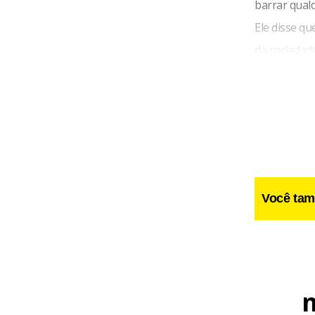
barrar qualq
Ele disse q
da sociedade
Você tam