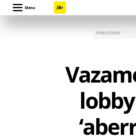
Menu
Vazame
lobby
‘aberr