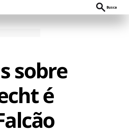
Busca
s sobre
echt é
 Falcão