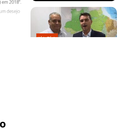
) em 2018”.
 um desejo
Kátia Flávia
Escolhido por Flávio para vice é
acusado de estuprar e engravidar
criança de 13 anos
o