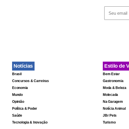
Reforma
Em rápida en
paulista, Ru
ministerial 
Notícias
Estilo de 
contemplará
Brasil
Bem Estar
promover a e
Concursos & Carreiras
Gastronomia
políticas d
Economia
Moda & Beleza
crédito.
Mundo
Molecada
Opinião
Na Garagem
Política & Poder
Notícia Animal
“Para que is
Saúde
JBr Pets
entenda que 
Tecnologia & Inovação
Turismo