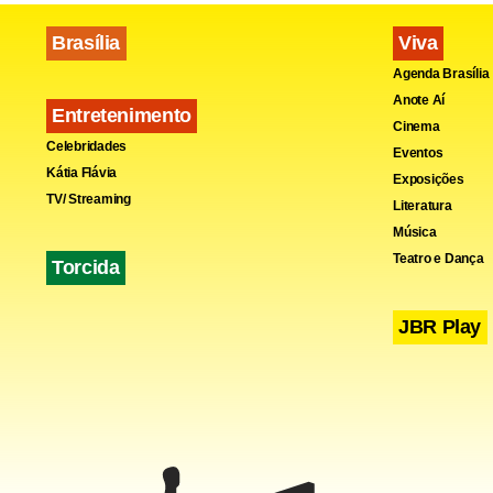
destacou o d
Brasília
Viva
Agenda Brasília
Anote Aí
Entretenimento
Cinema
Celebridades
Eventos
Kátia Flávia
Exposições
TV/ Streaming
Literatura
Música
Teatro e Dança
Torcida
JBR Play