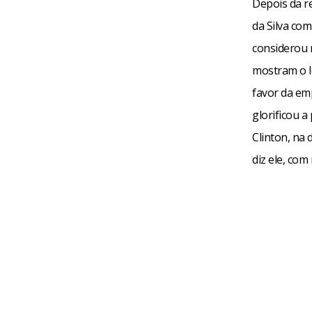
Depois da re
da Silva com
considerou 
mostram o l
favor da em
glorificou a
Clinton, na 
diz ele, com