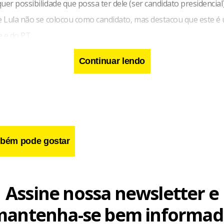
uer possibilidade que possa ter dele (ser candidato presidencial
ue Lula não se colocou como candidato, mas destacou que este é
 e do PT.
Continuar lendo
bém pode gostar
Assine nossa newsletter e
mantenha-se bem informad