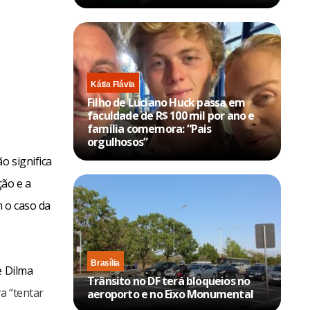
Kátia Flávia
Filho de Luciano Huck passa em
faculdade de R$ 100 mil por ano e
família comemora: “Pais
orgulhosos”
o significa
ção e a
m o caso da
Brasília
e Dilma
Trânsito no DF terá bloqueios no
ra “tentar
aeroporto e no Eixo Monumental