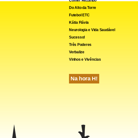
Comer Rezando
irigente petista.
Do Alto da Torre
Futebol ETC
Kátia Flávia
Neurologia e Vida Saudável
Sucesso!
Três Poderes
Verbalize
Vinhos e Vivências
Na hora H!