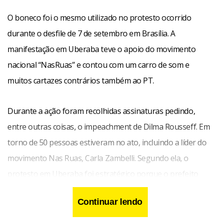
O boneco foi o mesmo utilizado no protesto ocorrido
durante o desfile de 7 de setembro em Brasília. A
manifestação em Uberaba teve o apoio do movimento
nacional “NasRuas” e contou com um carro de som e
muitos cartazes contrários também ao PT.
Durante a ação foram recolhidas assinaturas pedindo,
entre outras coisas, o impeachment de Dilma Rousseff. Em
torno de 50 pessoas estiveram no ato, incluindo a líder do
movimento Nas Ruas, Carla Zambelli. Segundo ela, o
protesto em Uberaba foi estratégico porque o prefeito
local é apoiador da presidente e está desapropriando a
Continuar lendo
casa que foi da família dela.