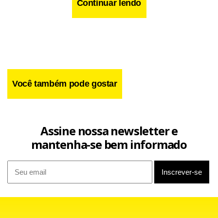
Continuar lendo
Você também pode gostar
Assine nossa newsletter e
mantenha-se bem informado
As cartas do jogo podem ser baixadas na página
stoneagescanners.com em formato PDF.
Mesmo se chegarem a um acordo na próxima quinta-feira,
metalúrgicos do ABC e Volkswagen terão apenas
troche