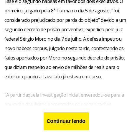
Esse é o segundo habeas em favor dos dois executivos. O
primeiro, julgado pela 8ª Turma no dia 5 de agosto, “foi
considerado prejudicado por perda do objeto” devido a um
segundo decreto de prisão preventiva, expedido pelo juiz
federal Sérgio Moro no dia 7 de julho. A defesa impetrou
novo habeas corpus, julgado nesta tarde, contestando os
fatos apontados por Moro no segundo decreto de prisão,
que diziam respeito ao envio de milhões de reais para o
exterior quando a Lava Jato já estava em curso.
“A partir daquela investigação inicial, enveredou-se para a
apuração dos ilícitos perpetrados por organizações
criminosas, onde, para além dos crimes contra o sistema
Continuar lendo
financeiro e lavagem de dinheiro, também se constatou a