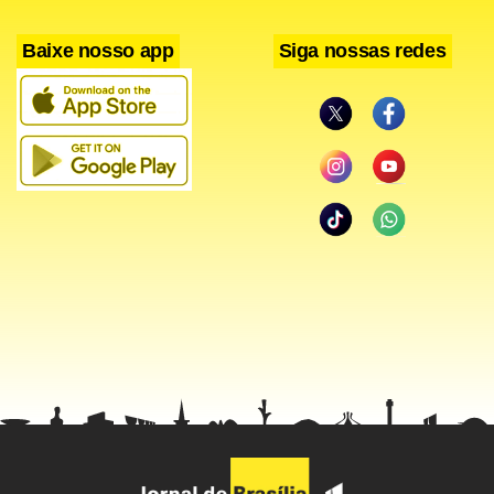
Baixe nosso app
Siga nossas redes
“O contexto então desvendado permite que se infira, ao
menos em juízo de cautelaridade, que Rogério Santos de
Araújo e Márcio Faria da Silva exerciam papel fundamental
no esquema de cartelização de contratos (não somente da
Petrobras, mas também da Eletrobrás). Com tal atribuição,
teriam recebido orientação de Marcelo Bahia Odebrecht
para dificultar a investigação, seja pela ‘limpeza’ das provas
então existentes, seja pela coordenação de diversas ações
tendentes a dificultar a sua colheita”, afirmou.
Para Gebran Neto, a soltura dos réus colocaria em risco a