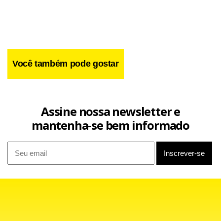
prática (de crimes) contra a administração pública, de
tráfico de entorpecentes, de corrupção ativa e passiva,
dentre tantos”, escreveu o relator da Operação Lava Jato
no TRF4, desembargador federal João Pedro Gebran Neto.
Você também pode gostar
Assine nossa newsletter e
mantenha-se bem informado