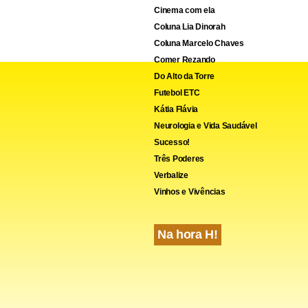
s, são necessários os votos da maioria absoluta dos 81 senadore
Cinema com ela
Coluna Lia Dinorah
Coluna Marcelo Chaves
Comer Rezando
Do Alto da Torre
Futebol ETC
Kátia Flávia
Neurologia e Vida Saudável
Sucesso!
Três Poderes
Verbalize
Vinhos e Vivências
Na hora H!