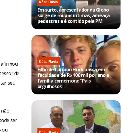
Kátia Flávia
Em surto, apresentador da Globo
surge de roupas íntimas, ameaça
pedestres e é contido pela PM
Kátia Flávia
, afirmou
Filho de Luciano Huck passa em
ssessor de
faculdade de R$ 100 mil por ano e
família comemora: “Pais
tar seu
orgulhosos”
a não
pode ser
s ou
Kátia Flávia