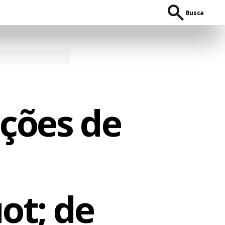
Busca
ções de
ot; de