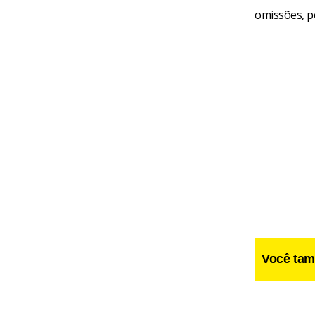
omissões, po
Você tam