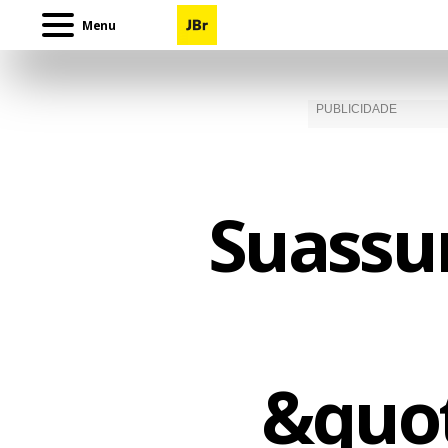
Menu
Suassu
&quot