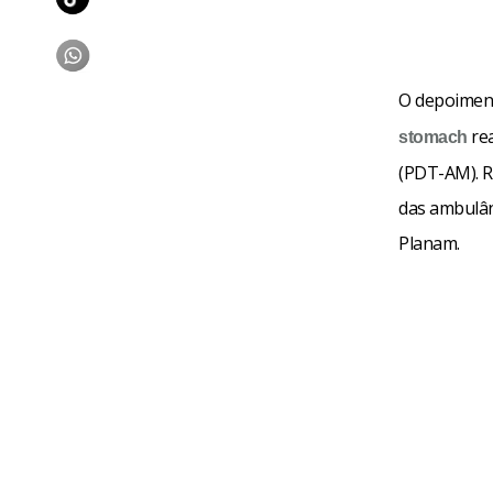
O depoiment
rea
stomach
(PDT-AM). R
das ambulân
Planam.