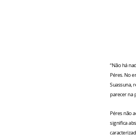
“Não há nad
Péres. No en
Suassuna, r
parecer na 
Péres não a
significa a
caracteriza