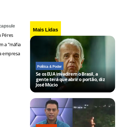
capsule
Mais Lidas
n Péres
m a “máfia
da empresa
Política & Poder
Se os EUA invadirem o Brasil, a
gente terá que abrir o portão, diz
José Múcio