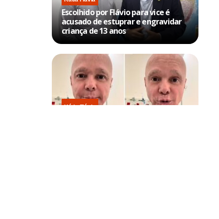
Escolhido por Flávio para vice é
acusado de estuprar e engravidar
criança de 13 anos
Kátia Flávia
Em tratamento contra câncer raro,
Netinho sofre queda no banheiro
após sessão de quimio