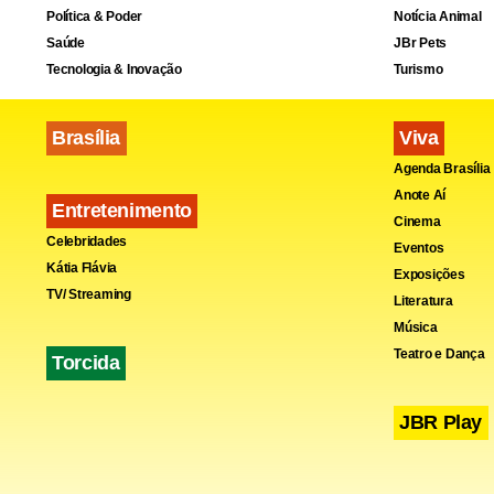
por oito ano
Política & Poder
Notícia Animal
Saúde
JBr Pets
41.
Tecnologia & Inovação
Turismo
Brasília
Viva
Agenda Brasília
Anote Aí
Entretenimento
Cinema
Celebridades
Eventos
Kátia Flávia
Exposições
TV/ Streaming
Literatura
Música
Teatro e Dança
Torcida
JBR Play