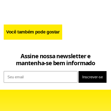
Você também pode gostar
Assine nossa newsletter e
mantenha-se bem informado
O presidente da câmara participou hoje de evento de
filiação de Marta Suplicy ao PMDB, no teatro Tuca, da PUC-
SP. Durante seu discurso no ato, recomendou ao PMDB
seguir o exemplo da senadora Marta e largar o PT. “O
PMDB tem de ter candidato próprio à presidência. Que o