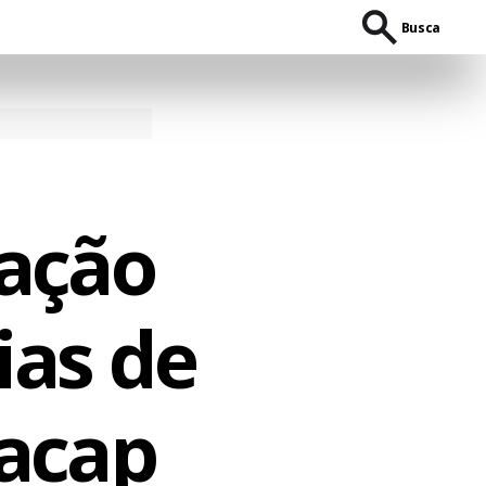
Busca
ração
ias de
racap