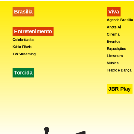
Brasília
Viva
Agenda Brasília
Anote Aí
Entretenimento
Cinema
Celebridades
Eventos
Kátia Flávia
Exposições
TV/ Streaming
Literatura
Música
Teatro e Dança
Torcida
JBR Play