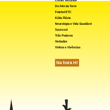
Comer Rezando
Do Alto da Torre
Futebol ETC
Kátia Flávia
Neurologia e Vida Saudável
Sucesso!
Três Poderes
Verbalize
Vinhos e Vivências
Na hora H!