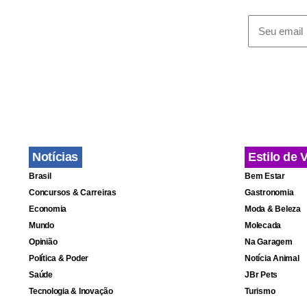
Fa
Notícias
Estilo de 
Brasil
Bem Estar
Concursos & Carreiras
Gastronomia
Economia
Moda & Beleza
Mundo
Molecada
Opinião
Na Garagem
Política & Poder
Notícia Animal
Saúde
JBr Pets
Tecnologia & Inovação
Turismo