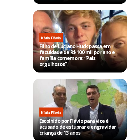
Kátia Flávia
Filho de Luciano Huck passa em
faculdade de R$ 100 mil por ano e
família comemora: “Pais
orgulhosos”
Kátia Flávia
Escolhido por Flávio para vice é
acusado de estuprar e engravidar
criança de 13 anos