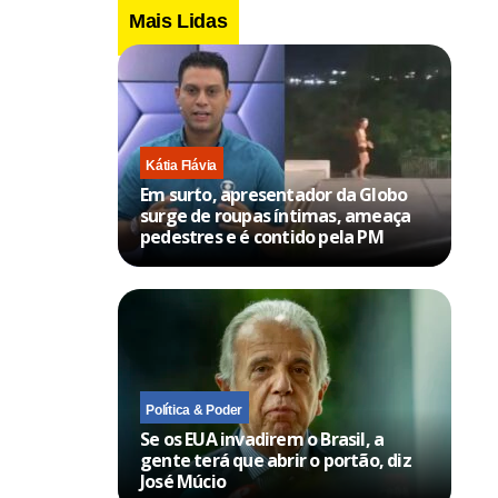
Mais Lidas
Kátia Flávia
Em surto, apresentador da Globo
surge de roupas íntimas, ameaça
pedestres e é contido pela PM
Política & Poder
Se os EUA invadirem o Brasil, a
gente terá que abrir o portão, diz
José Múcio