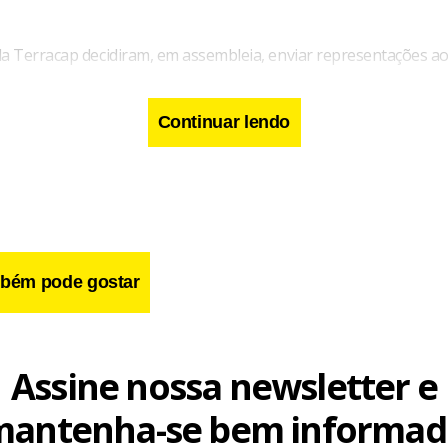
da Terracap decidiram, em assembleia, enviar representações ao
o Tribunal de Contas do DF solicitando apuração rigorosa de de
 empresa, veiculadas por um blog de Brasília na quinta-feira.
Continuar lendo
éria completa na
do Jornal de Brasília deste sáb
edição digital
bém pode gostar
Assine nossa newsletter e
mantenha-se bem informad