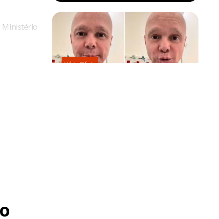
 Ministério
núncias de
Kátia Flávia
Em tratamento contra câncer raro,
Netinho sofre queda no banheiro
ado (26).
após sessão de quimio
o