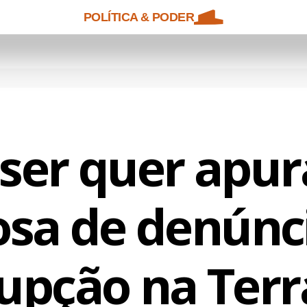
POLÍTICA & PODER
ser quer apu
osa de denúnc
upção na Ter