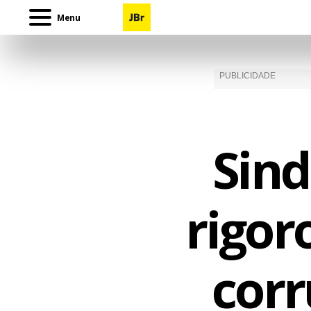
Menu
Sind
rigor
corr