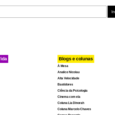
cebook
WhatsApp
LinkedIn
Twitter
X
Telegram
Share
Vida
Blogs e colunas
À Mesa
Analice Nicolau
Alta Velocidade
Bastidores
Ciência da Psicologia
Cinema com ela
Coluna Lia Dinorah
Coluna Marcelo Chaves