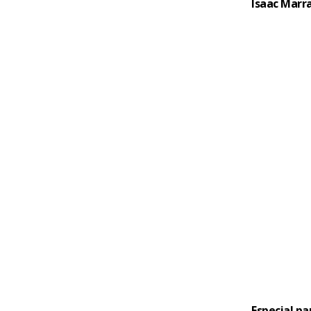
Isaac Marr
Especial par