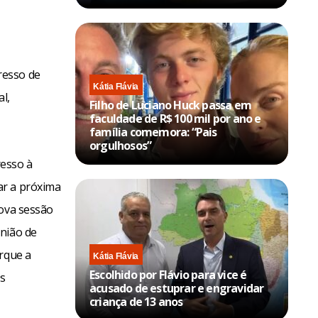
resso de
Kátia Flávia
l,
Filho de Luciano Huck passa em
faculdade de R$ 100 mil por ano e
família comemora: “Pais
orgulhosos”
resso à
ar a próxima
nova sessão
união de
orque a
Kátia Flávia
Escolhido por Flávio para vice é
as
acusado de estuprar e engravidar
criança de 13 anos