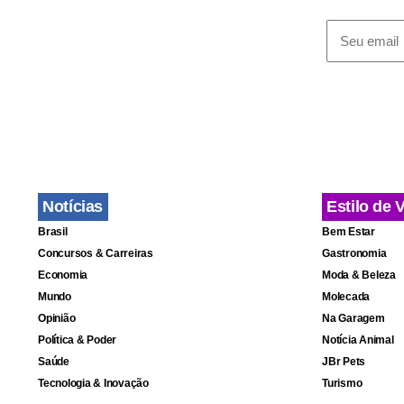
como uma “c
Na reunião 
e críticos 
chamar o dep
com Cunha t
Notícias
Estilo de 
“Não tem con
Brasil
Bem Estar
senado não 
Concursos & Carreiras
Gastronomia
Então, aquil
Economia
Moda & Beleza
ele Eduardo
Mundo
Molecada
Opinião
Na Garagem
fisicamente
Política & Poder
Notícia Animal
Cássio Cunh
Saúde
JBr Pets
Tecnologia & Inovação
Turismo