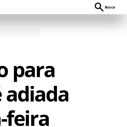
Busca
o para
é adiada
-feira