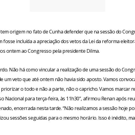
 tem origem no fato de Cunha defender que na sessão do Cong
fosse incluída a apreciação dos vetos da Lei da reforma eleitora
s ontem ao Congresso pela presidente Dilma.
rdo. Não há como vincular a realização de uma sessão do Cong
de um veto que até ontem não havia sido aposto. Vamos convoc
 priorizar o todo e não a parte, não o capricho. Vamos marcar 
o Nacional para terça-feira, às 11h30”, afirmou Renan após re
Senado, encerrada nesta tarde. “Não realizamos a sessão hoje p
izou sessões seguidas para o mesmo horário. Isso é inédito, m