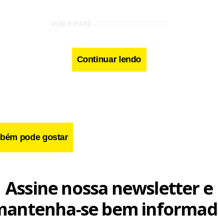
Continuar lendo
bém pode gostar
Assine nossa newsletter e
mantenha-se bem informad
 de Cunha foi interpretada por parte das lideranças partidárias 