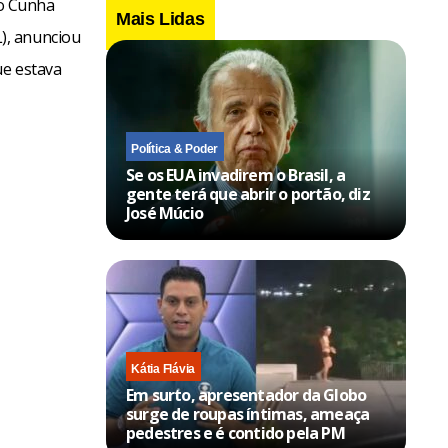
do Cunha
Mais Lidas
), anunciou
ue estava
Política & Poder
Se os EUA invadirem o Brasil, a
gente terá que abrir o portão, diz
José Múcio
Kátia Flávia
Em surto, apresentador da Globo
surge de roupas íntimas, ameaça
pedestres e é contido pela PM