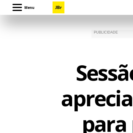
Menu
Sessã
aprecia
para 