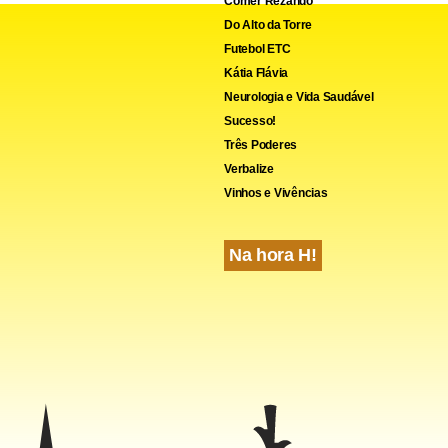
Comer Rezando
Do Alto da Torre
Futebol ETC
Kátia Flávia
Neurologia e Vida Saudável
Sucesso!
Três Poderes
Verbalize
Vinhos e Vivências
Na hora H!
de líderes também não houve acordo para se votar ainda nesta
 Emenda à Constituição (PEC) que, entre outros pontos, restabe