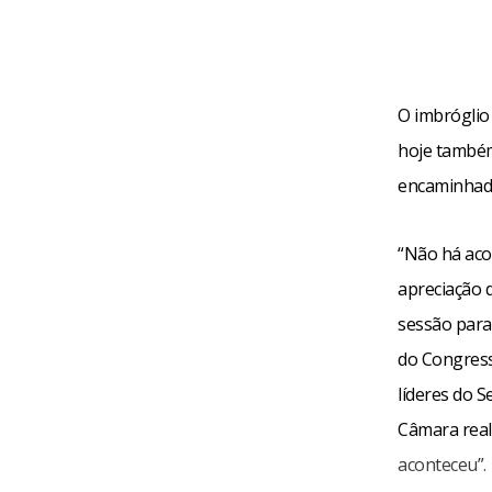
O imbróglio
hoje também 
encaminhado
“Não há aco
apreciação 
sessão para
do Congress
líderes do 
Câmara real
aconteceu”.