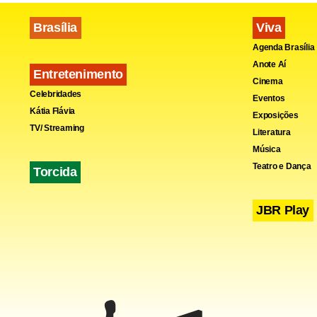
Brasília
Viva
Agenda Brasília
Anote Aí
Entretenimento
Cinema
Celebridades
Eventos
Kátia Flávia
Exposições
TV/ Streaming
Literatura
Música
Teatro e Dança
Torcida
JBR Play
Na reunião 
Proposta de